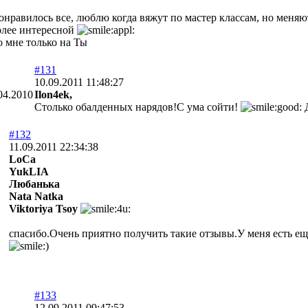
онравилось все, люблю когда вяжут по мастер классам, но меняют
олее интересной
о мне только на Ты
#131
10.09.2011 11:48:27
04.2010
Ilon4ek,
Столько обалденных нарядов!С ума сойти!
Д
#132
11.09.2011 22:34:38
LoCa
YukLIA
Любанька
Nata Natka
Viktoriya Tsoy
спасибо.Очень приятно получить такие отзывы.У меня есть ещ
#133
12.09.2011 09:47:53