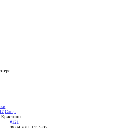
ютере
шки
17
След.
и Кристины
#121
09.09.2011 14:15:05