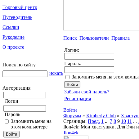
Торговый центр
Путеводитель
Ссылки
Рукоделие
Поиск
Пользователи
Правила
О проекте
Логин:
Пароль:
Поиск по сайту
искать
Запомнить меня на этом компь
Авторизация
Забыли свой пароль?
Регистрация
Логин
Войти
Пароль
Форумы
»
Kimberly Club
»
Хвасту
Запомнить меня на
Страницы:
Пред.
1
...
7
8
9
10
11
...
этом компьютере
Ilon4ek: Мои хвастушки, Для Эли 
Ilon4ek