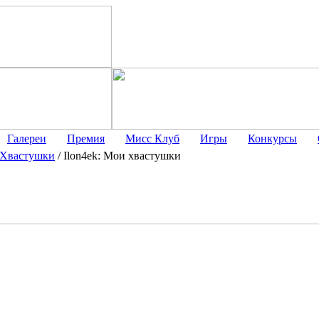
Галереи
Премия
Мисс Клуб
Игры
Конкурсы
Хвастушки
/
Ilon4ek: Мои хвастушки