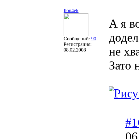
Ilon4ek
А я в
додел
Сообщений:
90
Регистрация:
не хва
08.02.2008
Зато 
#1
06