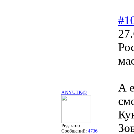
#1
27.
Ро
ма
А 
ANYUTK@
см
Ку
Зо
Редактор
Сообщений:
4736