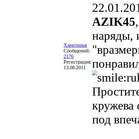
22.01.20
AZIK45
наряды, 
Харитинья
"вразмер
Сообщений:
2176
понравил
Регистрация:
13.08.2011
Простите
кружева 
под впеч