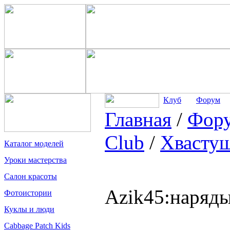
Клуб
Форум
Главная
/
Фор
Club
/
Хвасту
Каталог моделей
Уроки мастерства
Салон красоты
Azik45:наряды
Фотоистории
Куклы и люди
Cabbage Patch Kids