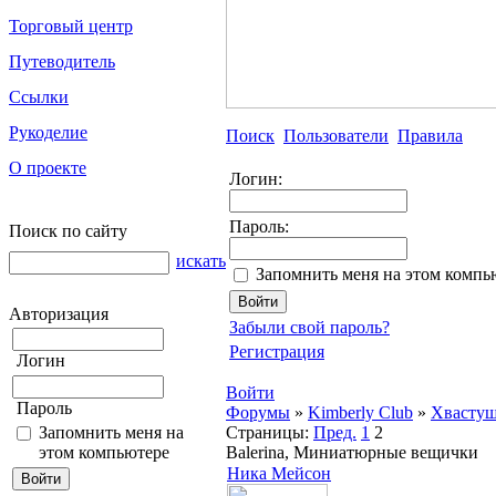
Торговый центр
Путеводитель
Ссылки
Рукоделие
Поиск
Пользователи
Правила
О проекте
Логин:
Пароль:
Поиск по сайту
искать
Запомнить меня на этом компь
Авторизация
Забыли свой пароль?
Регистрация
Логин
Войти
Пароль
Форумы
»
Kimberly Club
»
Хвасту
Запомнить меня на
Страницы:
Пред.
1
2
этом компьютере
Balerina, Миниатюрные вещички
Ника Мейсон