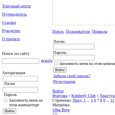
Торговый центр
Путеводитель
Ссылки
Рукоделие
Поиск
Пользователи
Правила
О проекте
Логин:
Пароль:
Поиск по сайту
искать
Запомнить меня на этом компь
Авторизация
Забыли свой пароль?
Регистрация
Логин
Войти
Пароль
Форумы
»
Kimberly Club
»
Хвасту
Запомнить меня на
Страницы:
Пред.
1
...
5
6
7
8
9
...
11
этом компьютере
Матрёнка
Olga Berg