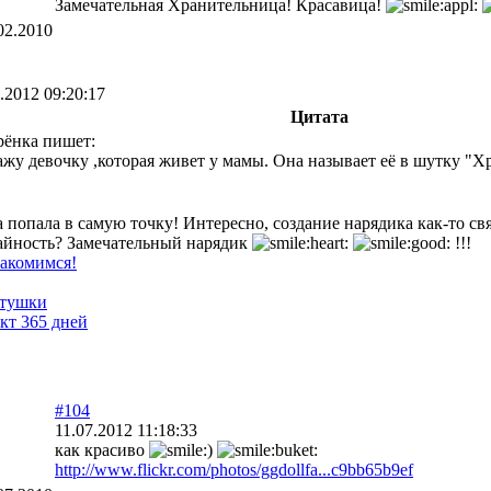
Замечательная Хранительница! Красавица!
02.2010
.2012 09:20:17
Цитата
ёнка пишет:
жу девочку ,которая живет у мамы. Она называет её в шутку "Х
 попала в самую точку! Интересно, создание нарядика как-то свя
айность? Замечательный нарядик
!!!
акомимся!
тушки
кт 365 дней
#104
11.07.2012 11:18:33
как красиво
http://www.flickr.com/photos/ggdollfa...c9bb65b9ef