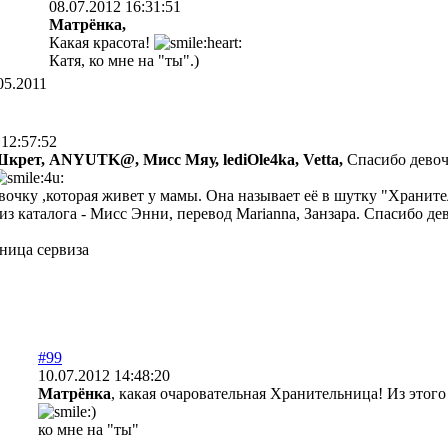
08.07.2012 16:31:51
Матрёнка,
Какая красота!
Катя, ко мне на "ты".)
05.2011
 12:57:52
Шкрет,
ANYUTK@,
Мисс Мяу,
lediOle4ka,
Vetta,
Спасибо дево
очку ,которая живет у мамы. Она называет её в шутку "Храните
з каталога - Мисс Энни, перевод Marianna, Занзара. Спасибо дев
ница сервиза
#99
10.07.2012 14:48:20
Матрёнка
, какая очаровательная Хранительница! Из этого
ко мне на "ты"