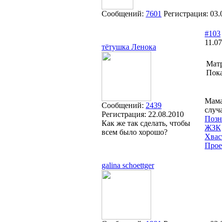
Сообщений:
7601
Регистрация:
03.
#103
11.07
тётушка Ленока
Матр
Пока
Мама
Сообщений:
2439
случ
Регистрация:
22.08.2010
Позн
Как же так сделать, чтобы
ЖЗК
всем было хорошо?
Хвас
Прое
galina schoettger