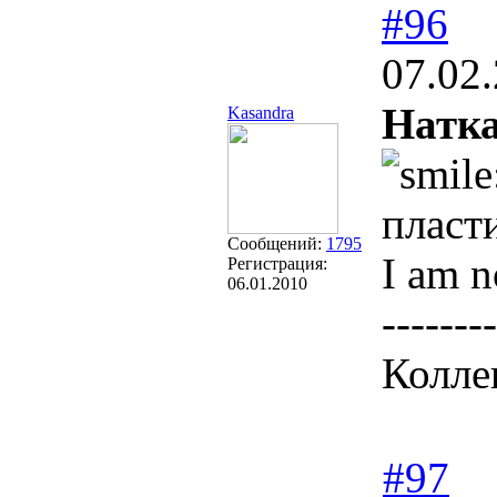
#96
07.02
Натк
Kasandra
пласт
Сообщений:
1795
I am n
Регистрация:
06.01.2010
--------
Колле
#97