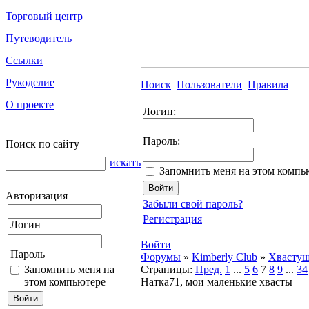
Торговый центр
Путеводитель
Ссылки
Рукоделие
Поиск
Пользователи
Правила
О проекте
Логин:
Пароль:
Поиск по сайту
искать
Запомнить меня на этом компь
Авторизация
Забыли свой пароль?
Регистрация
Логин
Войти
Пароль
Форумы
»
Kimberly Club
»
Хвасту
Запомнить меня на
Страницы:
Пред.
1
...
5
6
7
8
9
...
34
этом компьютере
Натка71, мои маленькие хвасты