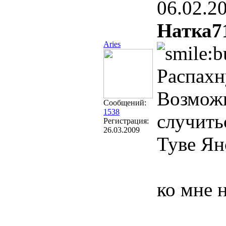
06.02.2
Натка7
Aries
Распахн
Возможн
Сообщений:
1538
случить
Регистрация:
26.03.2009
Туве Ян
ко мне 