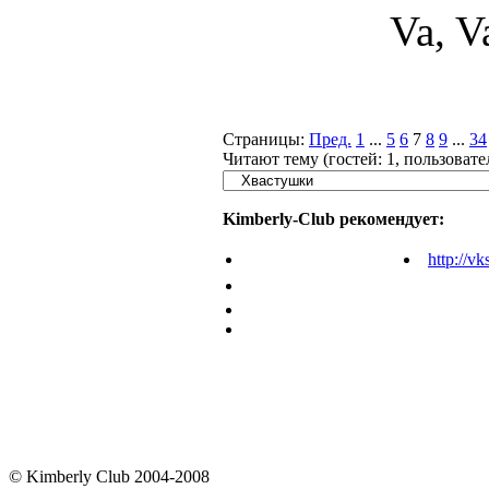
Va, V
Страницы:
Пред.
1
...
5
6
7
8
9
...
34
Читают тему (гостей:
1
, пользоват
Kimberly-Club рекомендует:
http://vk
© Kimberly Club 2004-2008