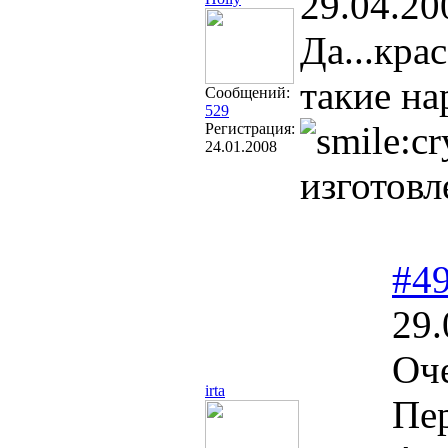
29.04.20
Да...кра
такие на
Сообщений:
529
Регистрация:
24.01.2008
изготовл
#4
29.
Оче
irta
Пер