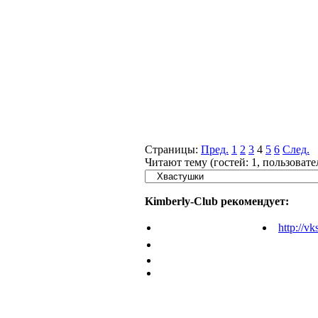
Страницы:
Пред.
1
2
3
4
5
6
След.
Читают тему (гостей:
1
, пользоват
Kimberly-Club рекомендует:
http://vk