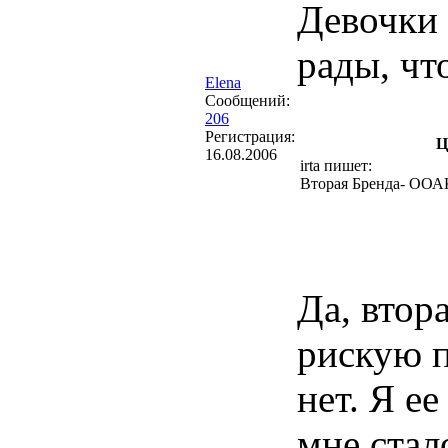
Девочки 
рады, чт
Elena
Сообщений:
206
Регистрация:
Ц
16.08.2006
irta пишет:
Вторая Бренда- ООА
Да, втор
рискую п
нет. Я е
мне стал