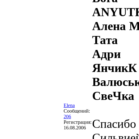
ANYUT
Алена М
Тата
Адри
ЯнчикК
Валюсь
СвеЧка
Elena
Сообщений:
206
Спасибо 
Регистрация:
16.08.2006
Сильвией