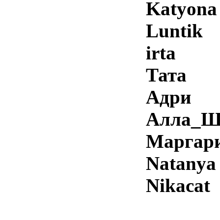
Katyona
Luntik
irta
Тата
Адри
Алла_
Маргар
Natanya
Nikacat