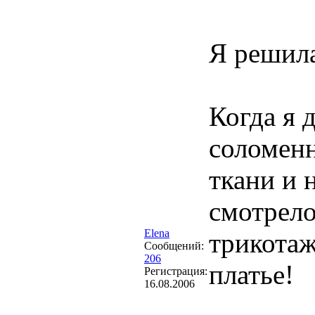
Я решила
Когда я 
соломенн
ткани и 
смотрело
Elena
трикотаж
Сообщений:
206
платье!
Регистрация:
16.08.2006