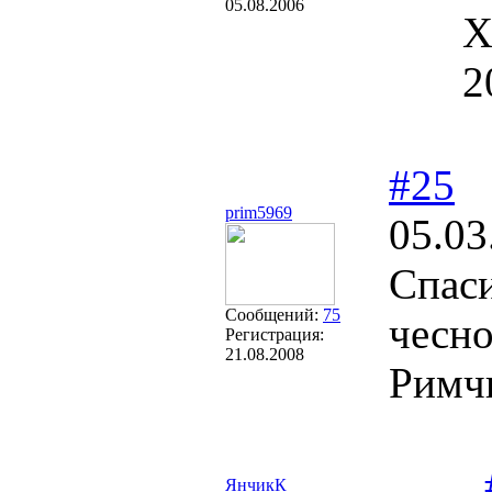
05.08.2006
Х
2
#25
prim5969
05.03
Спаси
Сообщений:
75
чесно
Регистрация:
21.08.2008
Римч
ЯнчикК