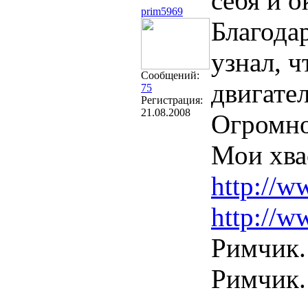
себя и 
prim5969
Благода
узнал, ч
Сообщений:
двигате
75
Регистрация:
21.08.2008
Огромно
Мои хва
http://w
http://w
Pимчик.
Римчик.