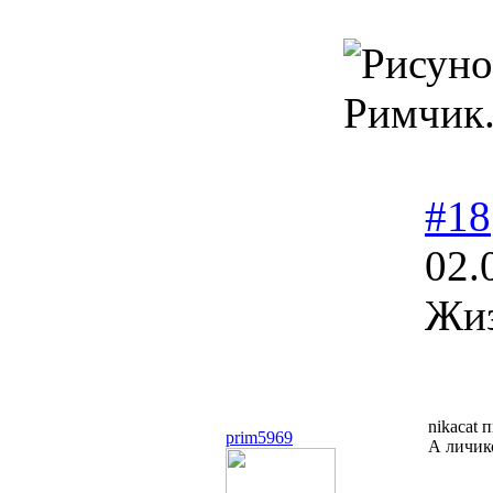
Римчик
#18
02.
Жиз
nikacat 
prim5969
А личик