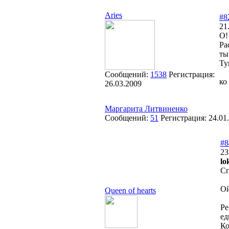
Aries
#8
21
О!
Ра
ты
Ту
Сообщений:
1538
Регистрация:
ко
26.03.2009
Маргарита Литвиненко
Сообщений:
51
Регистрация:
24.01
#8
23
lo
С
Ой
Queen of hearts
Ре
ед
Ко