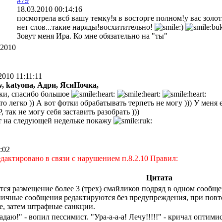
#79
18.03.2010 00:14:16
посмотрела всб вашу темку!я в восторге полном!у вас золо
нет слов...такие наряды!восхитительно!
Зовут меня Ира. Ко мне обязательно на "ты"
.2010
2010 11:11:11
v,
katyona,
Адри,
ЯсиНочка,
ки, спасибо большое
о легко )) А вот фотки обрабатывать терпеть не могу ))) У меня
, так не могу себя заставить разобрать )))
 на следующей недельке покажу
:02
дактировано в связи с нарушением п.8.2.10 Правил:
Цитата
тся размещение более 3 (трех) смайликов подряд в одном сообщен
ичные сообщения редактируются без предупреждения, при повт
, затем штрафные санкции.
адаю!" - вопил пессимист. "Ура-а-а-а! Лечу!!!!!" - кричал оптимис