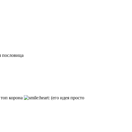
я пословица
 топ корона
(его идея просто