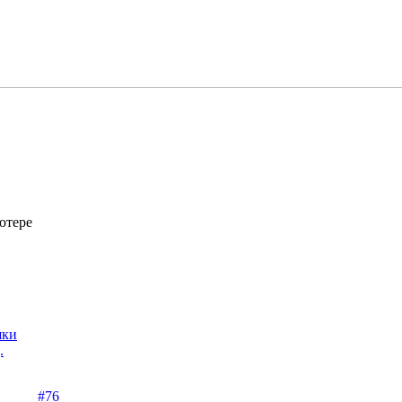
ютере
шки
.
#76