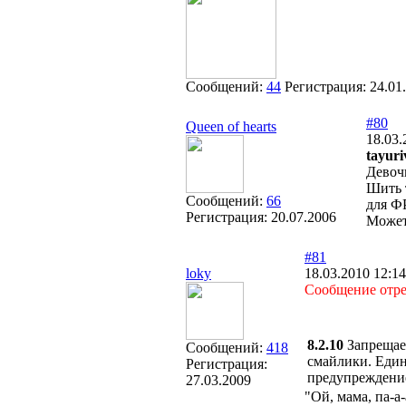
Сообщений:
44
Регистрация:
24.01
#80
Queen of hearts
18.03.
tayuri
Девоч
Шить т
Сообщений:
66
для ФР
Регистрация:
20.07.2006
Может
#81
loky
18.03.2010 12:14
Сообщение отре
8.2.10
Запрещае
Сообщений:
418
смайлики. Един
Регистрация:
предупреждение
27.03.2009
"Ой, мама, па-а-