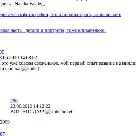
дель - Natalia Fatale,
.
рвая часть фотографий, это в пролный рост, кликабельно:
орая часть - детали и портреты, тоже кликабельно:
85
3.06.2010 14:08:02
 это уже совсем свеженькое, мой первый опыт вязание на милл
витерочка
#86
23.06.2010 14:12:22
ВОТ ЭТО ДА!!!
.2009
87