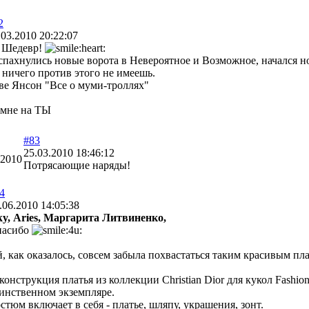
2
.03.2010 20:22:07
 Шедевр!
спахнулись новые ворота в Невероятное и Возможное, начался но
 ничего против этого не имеешь.
ве Янсон "Все о муми-троллях"
 мне на ТЫ
#83
25.03.2010 18:46:12
.2010
Потрясающие наряды!
4
.06.2010 14:05:38
ky,
Aries,
Маргарита Литвиненко,
пасибо
, как оказалось, совсем забыла похвастаться таким красивым пл
конструкция платья из коллекции Christian Dior для кукол Fashio
инственном экземпляре.
стюм включает в себя - платье, шляпу, украшения, зонт.