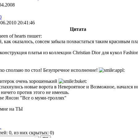
04.2008
0
.06.2010 20:41:46
Цитата
een of hearts пишет:
, как оказалось, совсем забыла похвастаться таким красивым пл
конструкция платья из коллекции Christian Dior для кукол Fashion
хо сползаю по стол! Безупречное исполнение!
итерок очень хорошенький
спахнулись новые ворота в Невероятное и Возможное, начался но
 ничего против этого не имеешь.
ве Янсон "Все о муми-троллях"
 мне на ТЫ
.
елей:
0
, из них скрытых:
0
)