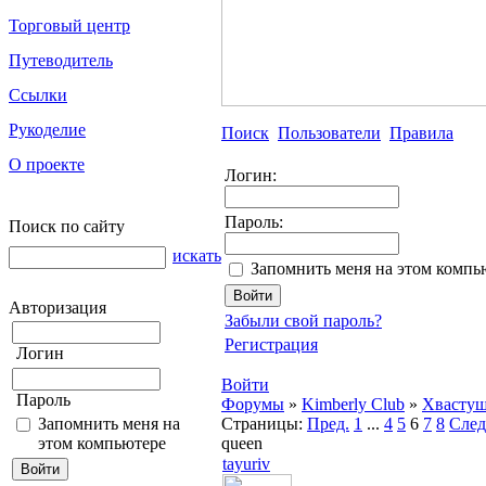
Торговый центр
Путеводитель
Ссылки
Рукоделие
Поиск
Пользователи
Правила
О проекте
Логин:
Пароль:
Поиск по сайту
искать
Запомнить меня на этом компь
Авторизация
Забыли свой пароль?
Регистрация
Логин
Войти
Пароль
Форумы
»
Kimberly Club
»
Хвасту
Запомнить меня на
Страницы:
Пред.
1
...
4
5
6
7
8
След
этом компьютере
queen
tayuriv