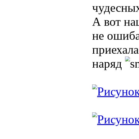
чудесных
А вот на
не ошиба
приехала
наряд