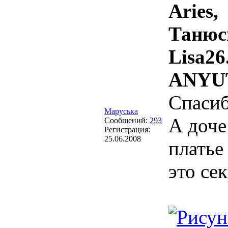
Aries,
Танюс
Lisa26.
ANYU
Спаси
Маруська
А доче
Сообщений:
293
Регистрация:
25.06.2008
платье
это се