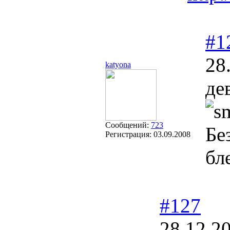
#1
28
katyona
де
Сообщений:
723
Бе
Регистрация:
03.09.2008
бл
#127
28.12.2