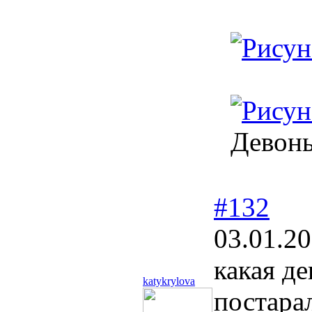
Девонь
#132
03.01.20
какая д
katykrylova
постара