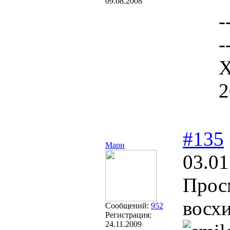
09.08.2008
-
-
Х
2
#135
Мари
03.01
Просм
восх
Сообщений:
952
Регистрация:
24.11.2009