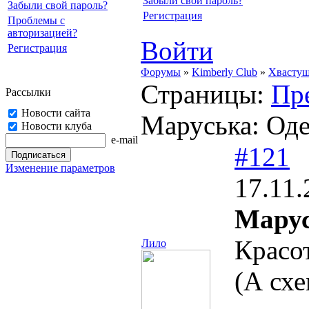
Забыли свой пароль?
Забыли свой пароль?
Регистрация
Проблемы с
авторизацией?
Войти
Регистрация
Форумы
»
Kimberly Club
»
Хвасту
Страницы:
Пр
Рассылки
Новости сайта
Маруська: Оде
Новости клуба
e-mail
#121
Изменение параметров
17.11.
Марус
Красо
Лило
(А схе