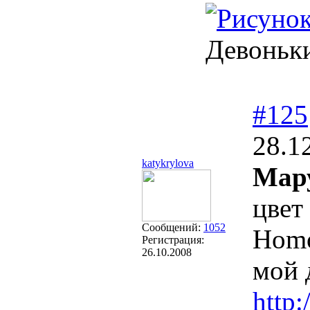
Девоньки
#125
28.1
katykrylova
Мару
цвет
Сообщений:
1052
Homo
Регистрация:
26.10.2008
мой 
http