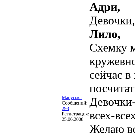
Адри,
Девочки,
Лило,
Схемку м
кружевно
сейчас в
посчитат
Маруська
Девочки
Сообщений:
293
всех-все
Регистрация:
25.06.2008
Желаю вс