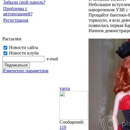
Забыли свой пароль?
Небольшое вступлени
Проблемы с
навороченом УЗИ с т
авторизацией?
Прощайте бантики-б
Регистрация
торкнуло, я всю девч
появилась первая Ба
Начнем демонстрацию
Рассылки
Новости сайта
Новости клуба
e-mail
Изменение параметров
yasya
Сообщений:
119