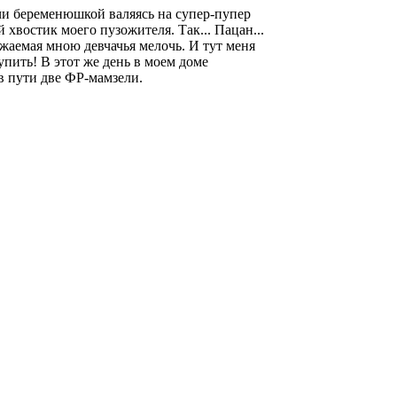
учи беременюшкой валяясь на супер-пупер
 хвостик моего пузожителя. Так... Пацан...
аемая мною девчачья мелочь. И тут меня
купить! В этот же день в моем доме
 в пути две ФР-мамзели.