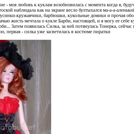
е - моя любовь к куклам возобновилась с момента когда я, буд
оской наблюдала как на экране весло бултыхался ма-а-а-аленький
усинки-кружавчики, барбюшки, кукольные домики и прочая обож
ачью жисть мечтала о кукле Барби, настоящей, и я могу ее себе 
рби... Затем появилась Силка, за ней потянулась Тонерка, сейчас
, первая - силка уже засветилась в костюме пиратки