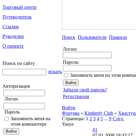
Торговый центр
Путеводитель
Ссылки
Рукоделие
Поиск
Пользователи
Правила
О проекте
Логин:
Пароль:
Поиск по сайту
искать
Запомнить меня на этом компь
Авторизация
Забыли свой пароль?
Регистрация
Логин
Войти
Пароль
Форумы
»
Kimberly Club
»
Хвасту
Запомнить меня на
Страницы:
1
2
3
4
5
...
9
След.
этом компьютере
Yasya
#1
07.01.2008 18:43:17