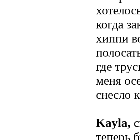
хотелос
когда за
хиппи в
полосат
где тру
меня осе
снесло 
Kayla,
с
теперь б