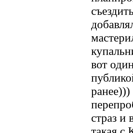
съездит
добавля
мастери
купальн
вот один
публикой
ранее))
перепро
страз и
такая с 