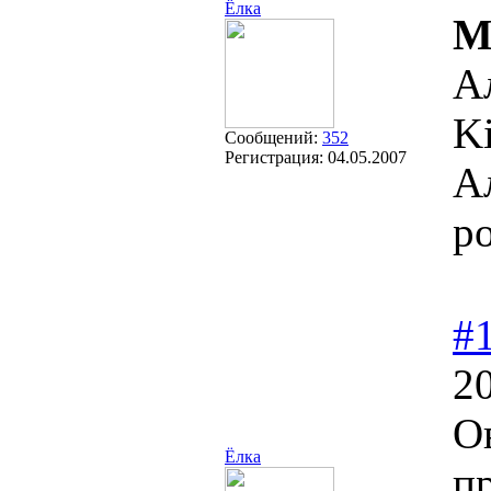
Ёлка
M
А
Ki
Сообщений:
352
Регистрация:
04.05.2007
А
р
#
20
О
Ёлка
п