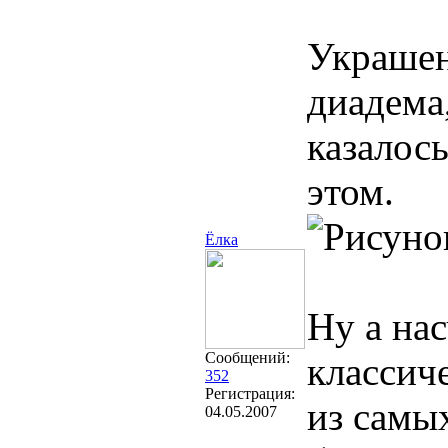
Украшени
диадема
казалос
этом.
Ёлка
Ну а нас
Сообщений:
классич
352
Регистрация:
из самых
04.05.2007