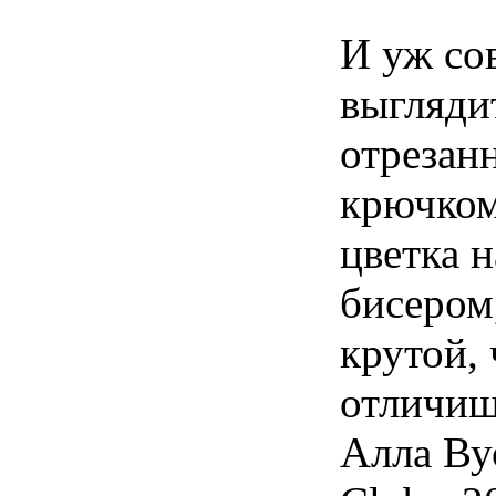
И уж сов
выгляди
отрезан
крючком
цветка н
бисером,
крутой,
отличиш
Алла Ву