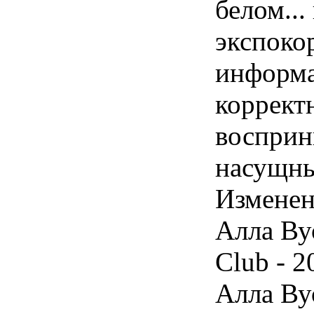
белом...
экспоко
информа
корректн
восприни
насущн
Измене
Алла Ву
Club - 2
Алла Ву