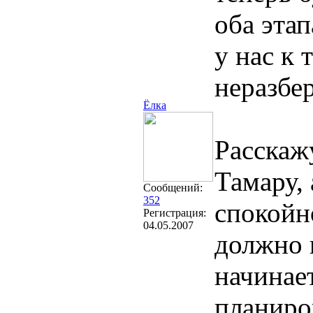
оба этап
у нас к 
неразбер
Ёлка
Расскажу
Тамару, 
Сообщений:
352
спокойно
Регистрация:
04.05.2007
должно в
начинает
планиро