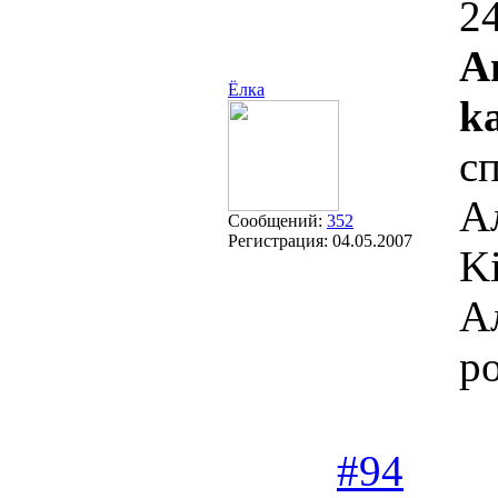
24
A
Ёлка
k
с
А
Сообщений:
352
Регистрация:
04.05.2007
Ki
А
р
#94