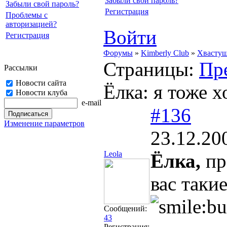
Забыли свой пароль?
Забыли свой пароль?
Регистрация
Проблемы с
авторизацией?
Войти
Регистрация
Форумы
»
Kimberly Club
»
Хвасту
Страницы:
Пр
Рассылки
Новости сайта
Ёлка: я тоже х
Новости клуба
e-mail
#136
Изменение параметров
23.12.20
Leola
Ёлка,
пр
вас таки
Сообщений:
43
Регистрация: