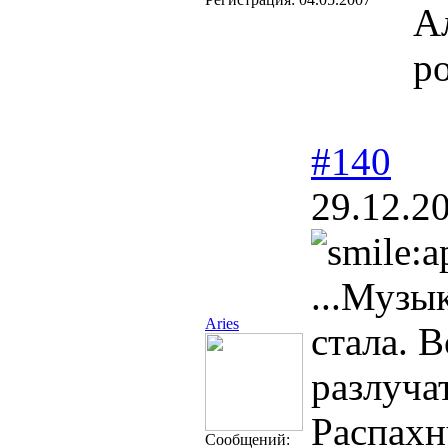
А
р
#140
29.12.2
...Музык
Aries
стала. 
разлучат
Распахн
Сообщений: