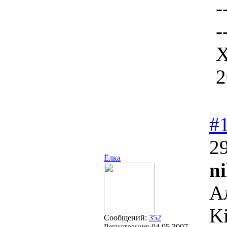
-
-
Х
2
#
29
Ёлка
ni
А
Ki
Сообщений:
352
Регистрация:
04.05.2007