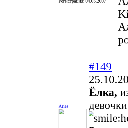
А
Регистрация:
04.05.2007
Ki
А
р
#149
25.10.2
Ёлка,
из
девочки
Aries