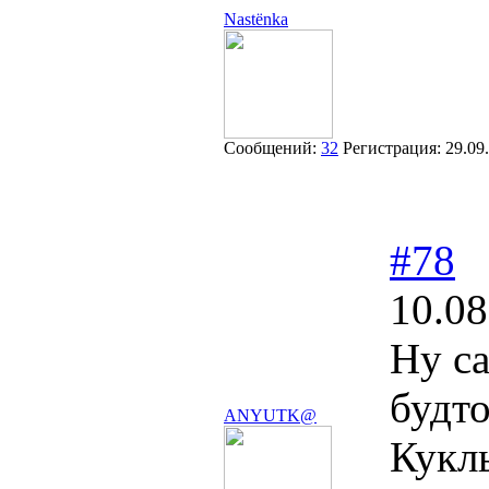
Nastёnka
Сообщений:
32
Регистрация:
29.09
#78
10.08
Ну с
будто
ANYUTK@
Кукл