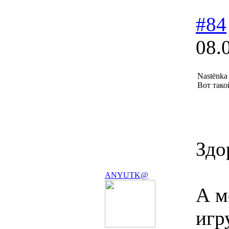
#84
08.
Nastёnka
Вот тако
Здо
ANYUTK@
А м
игр