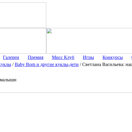
Галереи
Премия
Мисс Клуб
Игры
Конкурсы
куклы
/
Baby Born и другие куклы-дети
/
Светлана Васильева: н
й малыши