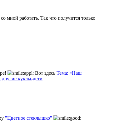
 со мной работать. Так что получится только
гре!
Вот здесь
Тема: «Наш
и другие куклы-дети
гру
"Цветное стеклышко"