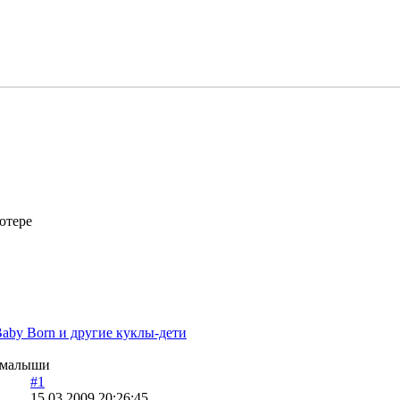
ютере
aby Born и другие куклы-дети
й малыши
#1
15.03.2009 20:26:45