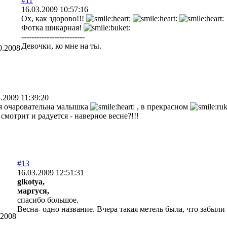
#11
16.03.2009 10:57:16
Ох, как здорово!!!
Фотка шикарная!
-------------------------
Девочки, ко мне на ты.
0.2008
.2009 11:39:20
я очаровательна малышка
, в прекрасном
 смотрит и радуется - наверное весне?!!!
#13
16.03.2009 12:51:31
glkotya,
маргуся,
спасибо большое.
Весна- одно название. Вчера такая метель была, что забыли
.2008