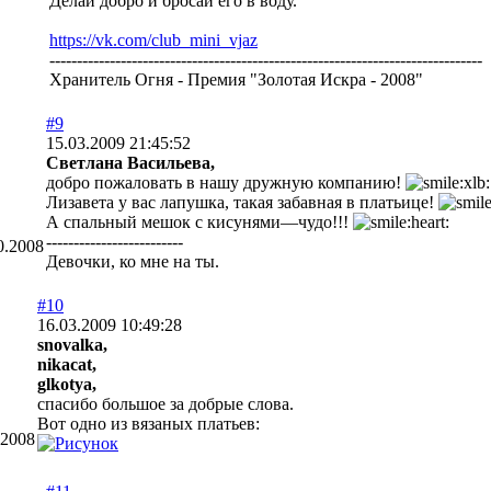
Делай добро и бросай его в воду.
https://vk.com/club_mini_vjaz
-------------------------------------------------------------------------------
Хранитель Огня - Премия "Золотая Искра - 2008"
#9
15.03.2009 21:45:52
Cветлана Васильева,
добро пожаловать в нашу дружную компанию!
Лизавета у вас лапушка, такая забавная в платьице!
А спальный мешок с кисунями—чудо!!!
-------------------------
0.2008
Девочки, ко мне на ты.
#10
16.03.2009 10:49:28
snovalka,
nikacat,
glkotya,
спасибо большое за добрые слова.
Вот одно из вязаных платьев:
.2008