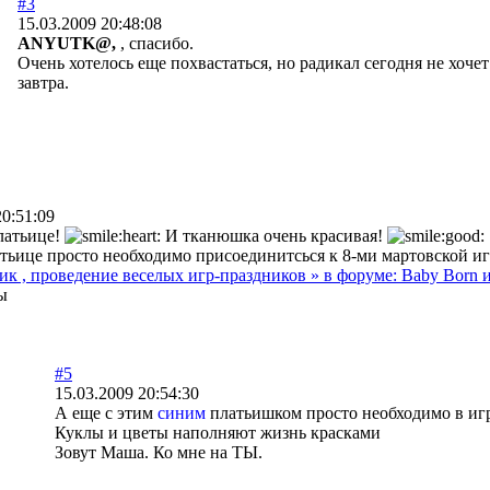
#3
15.03.2009 20:48:08
ANYUTK@,
, спасибо.
Очень хотелось еще похвастаться, но радикал сегодня не хочет
завтра.
20:51:09
латьице!
И тканюшка очень красивая!
атьице просто необходимо присоединитсься к 8-ми мартовской и
ик , проведение веселых игр-праздников » в форуме: Baby Born 
ы
#5
15.03.2009 20:54:30
А еще с этим
синим
платьишком просто необходимо в и
Куклы и цветы наполняют жизнь красками
Зовут Маша. Ко мне на ТЫ.