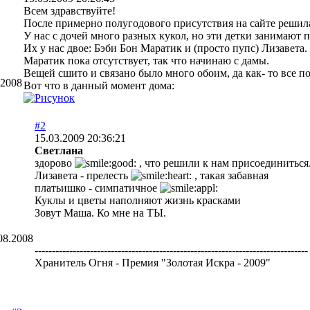
Всем здравствуйте!
После примерно полугодового присутствия на сайте решила,
У нас с дочей много разных кукол, но эти детки занимают п
Их у нас двое: Бэби Бон Маратик и (просто пупс) Лизавета.
Маратик пока отсутствует, так что начинаю с дамы.
Вещей сшито и связано было много обоим, да как- то все п
.2008
Вот что в данный момент дома:
#2
15.03.2009 20:36:21
Cветлана
здорово
, что решили к нам присоединиться
Лизавета - прелесть
, такая забавная
платьишко - симпатичное
Куклы и цветы наполняют жизнь красками
Зовут Маша. Ко мне на ТЫ.
08.2008
-------------------------------------------------------------------------------
Хранитель Огня - Премия "Золотая Искра - 2009"