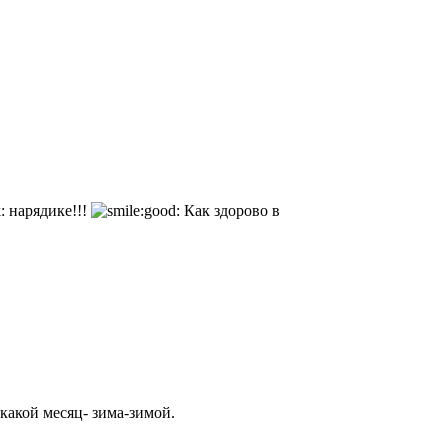
нарядике!!!
Как здорово в
 какой месяц- зима-зимой.