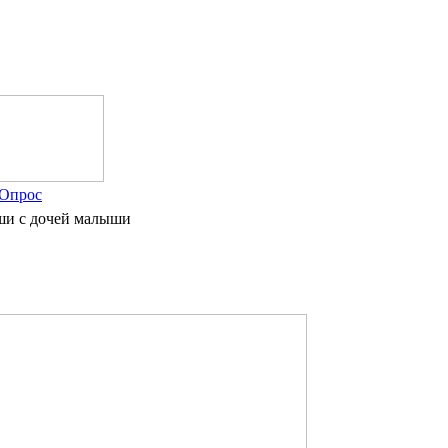
Опрос
аши с дочей малыши