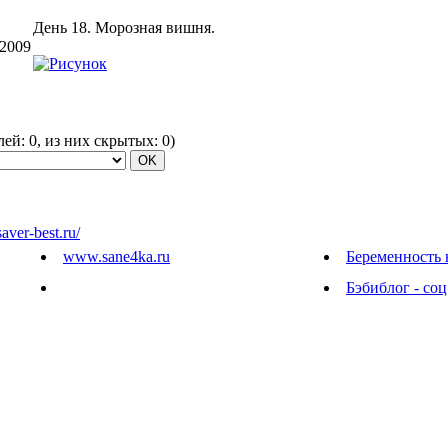
День 18. Морозная вишня.
.2009
елей:
0
, из них скрытых:
0
)
saver-best.ru/
www.sane4ka.ru
Беременность 
Бэбиблог - соц