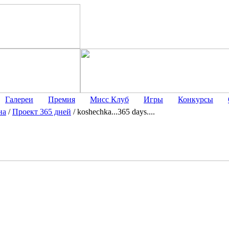
Галереи
Премия
Мисс Клуб
Игры
Конкурсы
на
/
Проект 365 дней
/
koshechka...365 days....