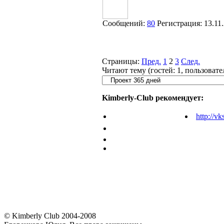
Сообщений:
80
Регистрация:
13.11
Страницы:
Пред.
1
2
3
След.
Читают тему (гостей:
1
, пользоват
Kimberly-Club рекомендует:
http://vk
© Kimberly Club 2004-2008