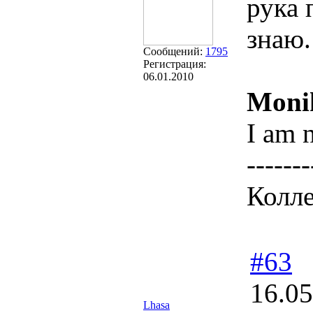
рука 
знаю.
Сообщений:
1795
Регистрация:
06.01.2010
Moni
I am n
-------
Колле
#63
16.05
Lhasa