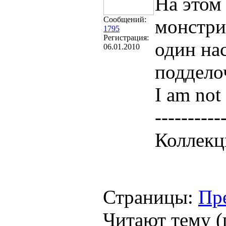
На этом
Сообщений:
монстри
1795
Регистрация:
один на
06.01.2010
поддело
I am not 
----------
Коллекц
Страницы:
Пр
Читают тему (