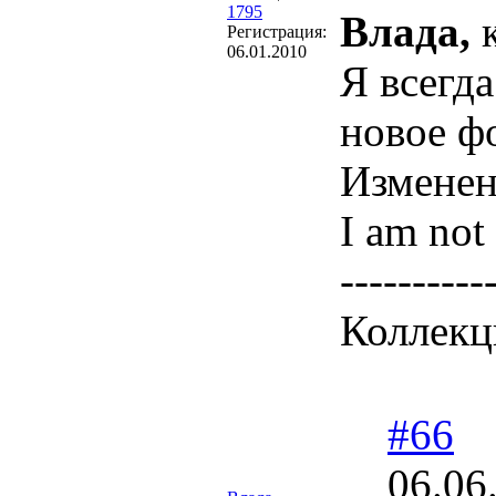
1795
Влада,
к
Регистрация:
06.01.2010
Я всегда
новое ф
Измене
I am not 
----------
Коллекц
#66
06.06