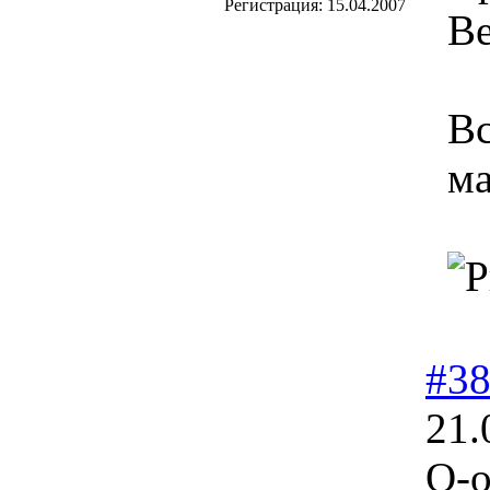
Регистрация:
15.04.2007
Ве
Вс
ма
#3
21.
О-о