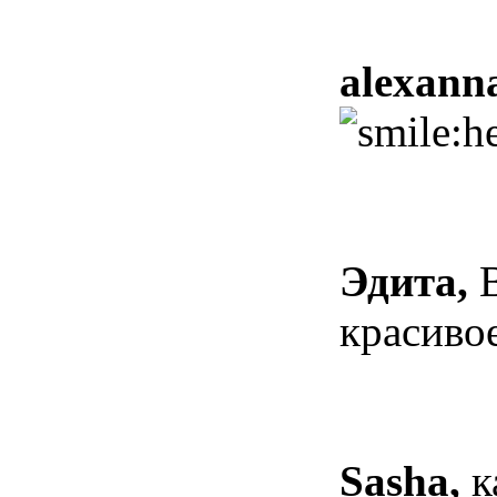
alexann
Эдита,
В
красиво
Sasha,
к