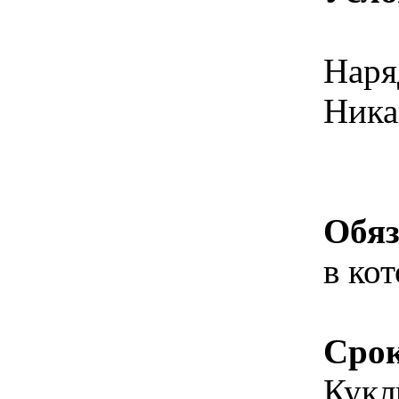
Наря
Ника
Обяз
в ко
Срок
Кукл