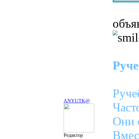
объя
Руче
Руче
ANYUTK@
Част
Они 
Вмес
Редактор