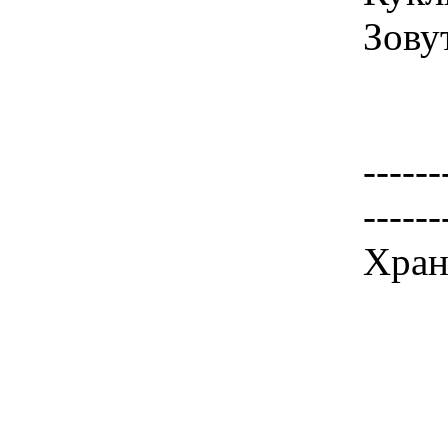
Зову
------
------
Хран