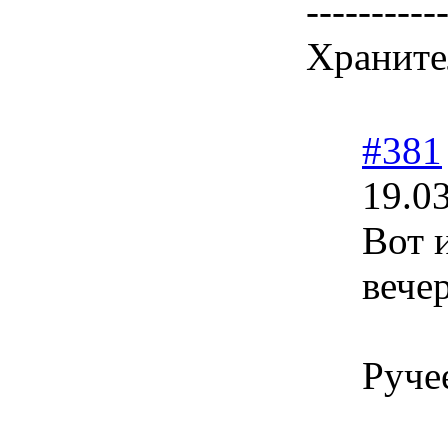
----------
Храните
#381
19.0
Вот 
вече
Руче