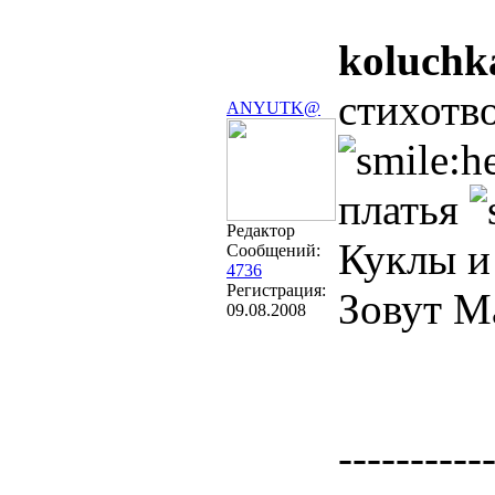
koluchka
стихотв
ANYUTK@
платья
Редактор
Куклы и
Сообщений:
4736
Регистрация:
Зовут М
09.08.2008
----------