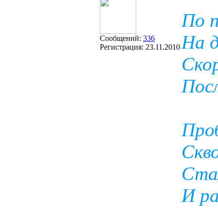
По п
На д
Сообщений:
336
Регистрация:
23.11.2010
Ско
Пос
Про
Скво
Ста
И ра