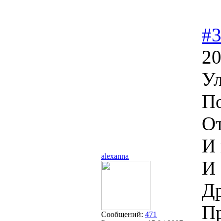
#
20
Ул
По
От
И 
alexanna
И 
Др
Пр
Сообщений:
471