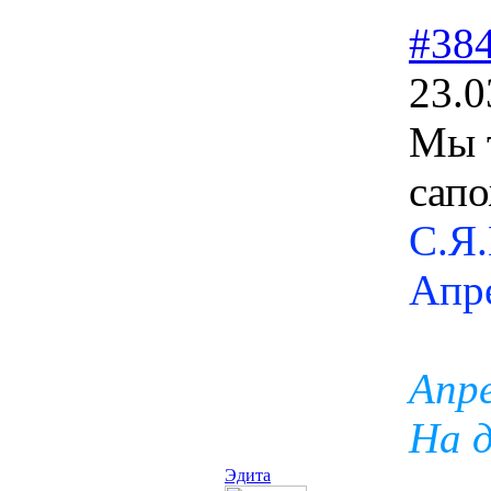
#38
23.0
Мы т
сапо
С.Я
Апр
Апре
На д
Эдита