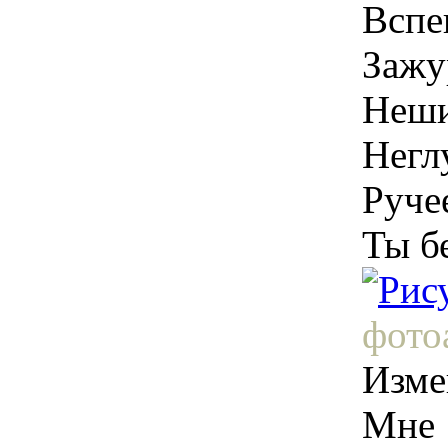
Вспе
Зажу
Неши
Негл
Ручее
Ты б
фото
Изме
Мне 