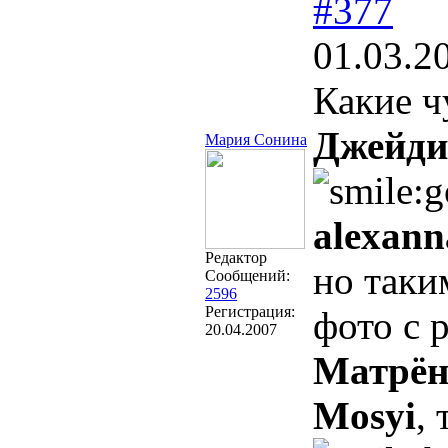
#377
01.03.2
Какие ч
Джейди
Мария Сонина
alexann
Редактор
но так
Сообщений:
2596
Регистрация:
фото с 
20.04.2007
Матрён
Mosyi
,