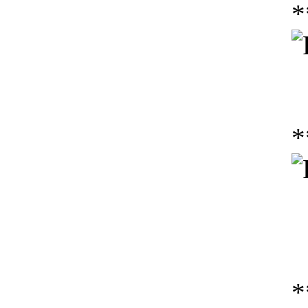
*
*
*