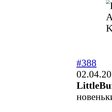
А
K
#388
02.04.20
LittleBu
новеньк