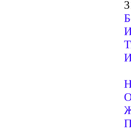
3
Б
И
Т
И
Н
О
Ж
П