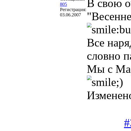
В свою о
805
Регистрация:
"Весенне
03.06.2007
Все наря
словно п
Мы с Мар
Изменен
#