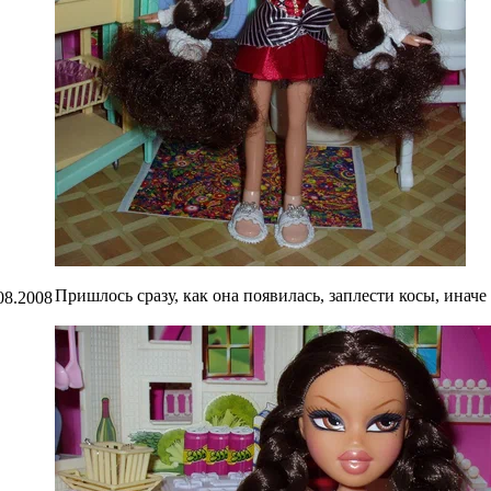
Пришлось сразу, как она появилась, заплести косы, инач
08.2008