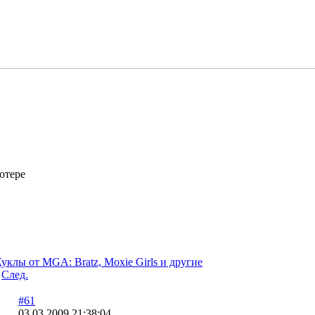
ютере
уклы от MGA: Bratz, Moxie Girls и другие
След.
#61
03.03.2009 21:38:04