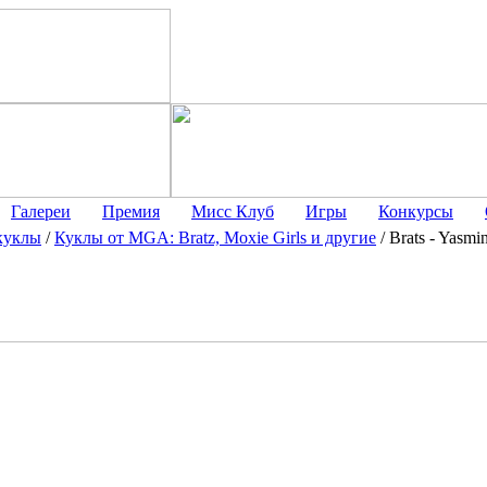
Галереи
Премия
Мисс Клуб
Игры
Конкурсы
куклы
/
Куклы от MGA: Bratz, Moxie Girls и другие
/
Brats - Yasmi