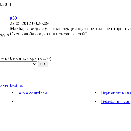
3.2011
#30
22.05.2012 00:26:09
Masha
, завидная у вас коллекция myscene, глаз не оторвать
Очень люблю кукол, в поиске "своей"
.2012
елей:
0
, из них скрытых:
0
)
saver-best.ru/
www.sane4ka.ru
Беременность 
Бэбиблог - соц