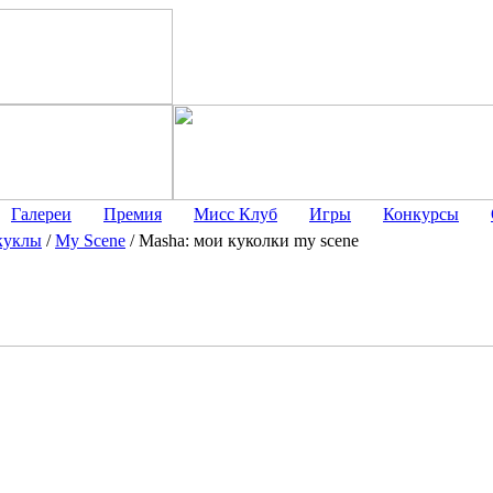
Галереи
Премия
Мисс Клуб
Игры
Конкурсы
куклы
/
My Scene
/
Masha: мои куколки my scene