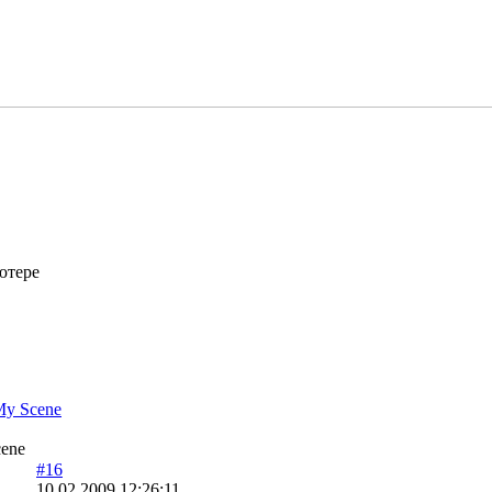
ютере
y Scene
cene
#16
10.02.2009 12:26:11