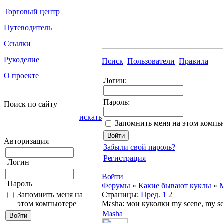
Торговый центр
Путеводитель
Ссылки
Рукоделие
Поиск
Пользователи
Правила
О проекте
Логин:
Пароль:
Поиск по сайту
искать
Запомнить меня на этом компь
Авторизация
Забыли свой пароль?
Регистрация
Логин
Войти
Пароль
Форумы
»
Какие бывают куклы
»
M
Запомнить меня на
Страницы:
Пред.
1
2
этом компьютере
Masha: мои куколки my scene, my s
Masha