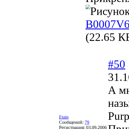
B0007V6
(22.65 К
#50
31.1
А мн
назы
Purp
Etain
Сообщений:
79
При
Регистрация:
03.09.2006