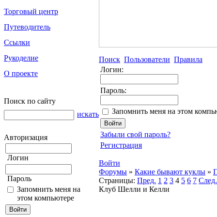
Торговый центр
Путеводитель
Ссылки
Рукоделие
Поиск
Пользователи
Правила
Логин:
О проекте
Пароль:
Поиск по сайту
Запомнить меня на этом компь
искать
Забыли свой пароль?
Авторизация
Регистрация
Логин
Войти
Форумы
»
Какие бывают куклы
»
П
Пароль
Страницы:
Пред.
1
2
3
4
5
6
7
След.
Запомнить меня на
Клуб Шелли и Келли
этом компьютере