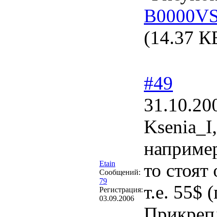
B0000VS
(14.37 К
#49
31.10.20
Ksenia_I,
например
Etain
то стоят 
Сообщений:
79
т.е. 55$ 
Регистрация:
03.09.2006
Прикреп