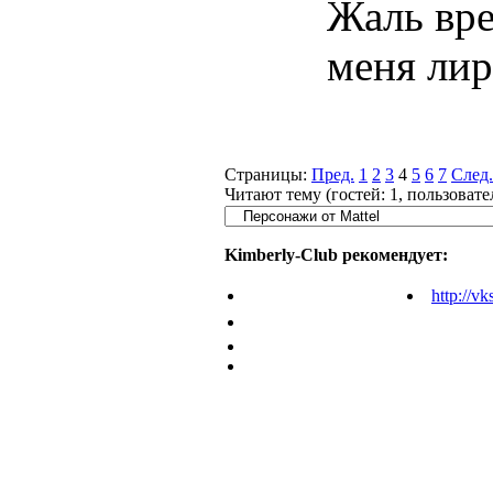
Жаль вре
меня лир
Страницы:
Пред.
1
2
3
4
5
6
7
След.
Читают тему (гостей:
1
, пользоват
Kimberly-Club рекомендует:
http://vk