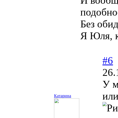
И вообщ
подобное
Без об
Я Юля, 
#6
26.
У м
или
Катарина