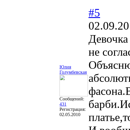
#5
02.09.20
Девочка
не согла
Объясню
Юлия
Голумбевская
абсолютн
фасона.В
Сообщений:
барби.И
431
Регистрация:
платье,т
02.05.2010