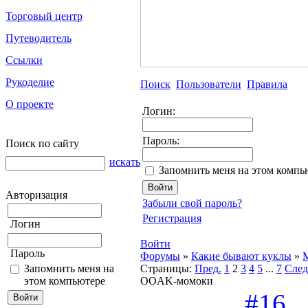
Торговый центр
Путеводитель
Ссылки
Рукоделие
Поиск
Пользователи
Правила
О проекте
Логин:
Пароль:
Поиск по сайту
искать
Запомнить меня на этом компь
Авторизация
Забыли свой пароль?
Регистрация
Логин
Войти
Пароль
Форумы
»
Какие бывают куклы
»
M
Запомнить меня на
Страницы:
Пред.
1
2
3
4
5
...
7
След
этом компьютере
OOAK-момоки
#16