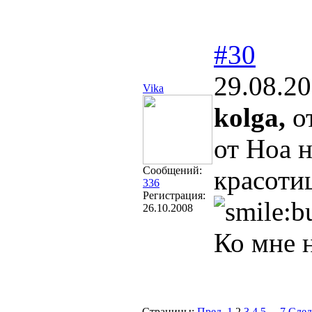
#30
29.08.20
Vikа
kolga,
о
от Ноа н
Сообщений:
красоти
336
Регистрация:
26.10.2008
Ко мне 
Страницы:
Пред.
1
2
3
4
5
...
7
След