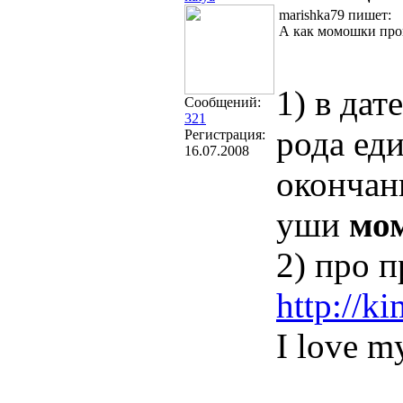
marishka79 пишет:
А как момошки про
1) в да
Сообщений:
321
рода еди
Регистрация:
16.07.2008
окончани
уши
мо
2) про п
http://k
I love my