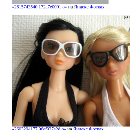
«2615743540 172a7e0091 o»
на
Яндекс.Фотках
«2603294177 96ef927a2d o»
на
Яндекс.Фотках