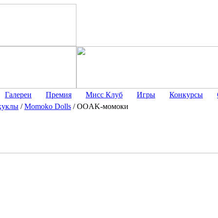
Галереи
Премия
Мисс Клуб
Игры
Конкурсы
куклы
/
Momoko Dolls
/
OOAK-момоки