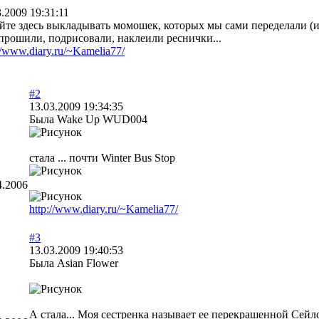
3.2009 19:31:11
йте здесь выкладывать момошек, которых мы сами переделали (и
прошили, подрисовали, наклеили реснички...
//www.diary.ru/~Kamelia77/
#2
13.03.2009 19:34:35
Была Wake Up WUD004
стала ... почти Winter Bus Stop
4.2006
http://www.diary.ru/~Kamelia77/
#3
13.03.2009 19:40:53
Была Asian Flower
А стала... Моя сестренка называет ее перекрашенной Сей