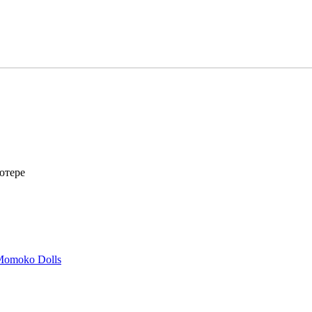
ютере
omoko Dolls