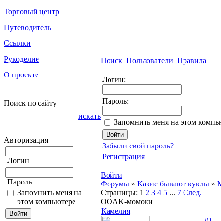
Торговый центр
Путеводитель
Ссылки
Рукоделие
Поиск
Пользователи
Правила
О проекте
Логин:
Пароль:
Поиск по сайту
искать
Запомнить меня на этом компь
Авторизация
Забыли свой пароль?
Регистрация
Логин
Войти
Пароль
Форумы
»
Какие бывают куклы
»
M
Запомнить меня на
Страницы:
1
2
3
4
5
...
7
След.
этом компьютере
OOAK-момоки
Камелия
#1