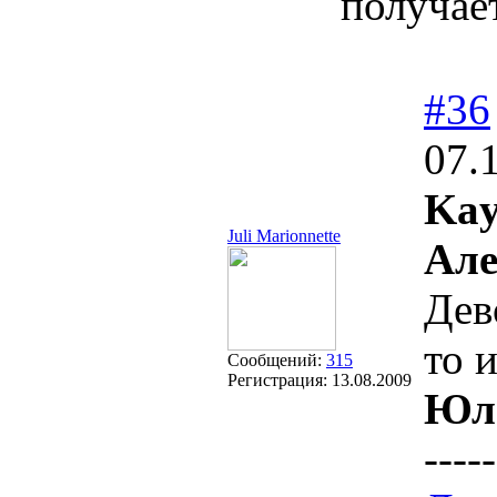
получае
#36
07.
Kay
Juli Marionnette
Але
Дев
то 
Сообщений:
315
Регистрация:
13.08.2009
Юл
-----