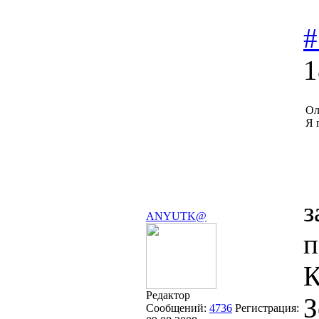
#
1
Ол
Я 
з
ANYUTK@
п
К
Редактор
З
Сообщений:
4736
Регистрация: