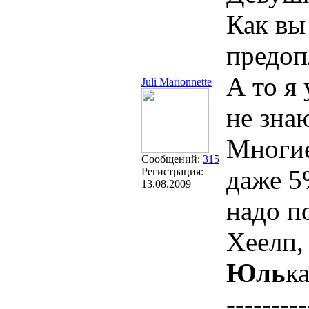
Как вы
предоп
А то я
Juli Marionnette
не зна
Многие
Сообщений:
315
даже 5
Регистрация:
13.08.2009
надо п
Хеелп,
Юль
к
---------