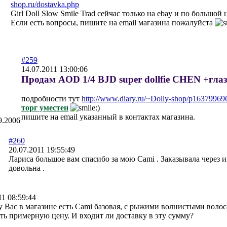
shop.ru/dostavka.php
Girl Doll Slow Smile Trad сейчас только на ebay и по большой 
Если есть вопросы, пишите на email магазина пожалуйста
#259
14.07.2011 13:00:06
Продам AOD 1/4 BJD super dollfie CHEN +гла
подробности тут
http://www.diary.ru/~Dolly-shop/p16379969
торг уместен
пишите на email указанный в контактах магазина.
9.2006
#260
20.07.2011 19:55:49
Лариса большое вам спасибо за мою Cami . Заказывала через и
довольна .
11 08:59:44
у Вас в магазине есть Cami базовая, с рыжими волнистыми волос
ть примерную цену. И входит ли доставку в эту сумму?