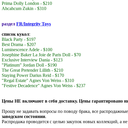
Prima Dolly London - $210
Ahcahcum Zukin - $310
раздел
FR/Integrity Toys
список кукол
:
Black Party - $197
Best Drama - $207
Luminescence Adele - $100
Josephine Baker La Joie de Paris Doll - $70
Exclusive Interview Dania - $123
"Platinum" Jordan Doll - $190
The Great Pretender Lillith - $210
Staying Power Darius Reid - $170
"Regal Estate" Agnes Von Weiss - $310
"Festive Decadence" Agnes Von Weiss - $237
Цены НЕ включают в себя доставку. Цены гарантировано ни
Прошу не задавать вопросы по поводу брака, все распродажны
заводском состоянии
.
Распродажа проводится с целью закупок новых коллекций, а не п