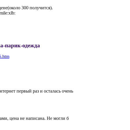
цене(около 300 получится).
за-парик-одежда
6.htm
нтернет первый раз и осталась очень
ами, цена не написана. Не могли б