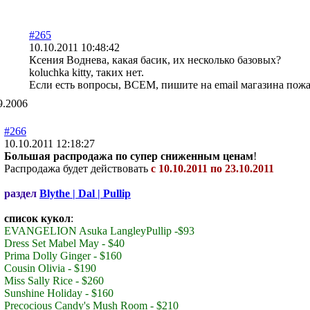
#265
10.10.2011 10:48:42
Ксения Воднева, какая басик, их несколько базовых?
koluchka kitty, таких нет.
Если есть вопросы, ВСЕМ, пишите на email магазина пожал
9.2006
#266
10.10.2011 12:18:27
Большая распродажа по супер сниженным ценам
!
Распродажа будет действовать
с 10.10.2011 по 23.10.2011
раздел
Blythe | Dal | Pullip
список кукол
:
EVANGELION Asuka LangleyPullip -$93
Dress Set Mabel May - $40
Prima Dolly Ginger - $160
Cousin Olivia - $190
Miss Sally Rice - $260
Sunshine Holiday - $160
Precocious Candy's Mush Room - $210