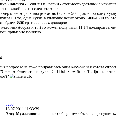
чка Лапочка
- Если вы в России - стоимость доставки высчитывае
ря на какой вес вы сделаете заказ.
имер момоко до килограмма но больше 500 грамм - за одну кукл
 кукла FR то, одна кукла в упаковке весит около 1400-1500 гр. э
же будет 3500 гр. и около 24 долларов.
 мелочевка(обувь и т.п) то может получится 11-14 долларов за м
юсь примерно понятно.
24
еня вопрос.Мне тоже понравилась одна Момоко,и я хотела спроси
?Сколько будет стоить кукла Girl Doll Slow Smile Trad(я знаю что 
но?)?
#258
13.07.2011 11:33:39
Алсу Муллаянова
, я выше сообщением объясняла девушке ка