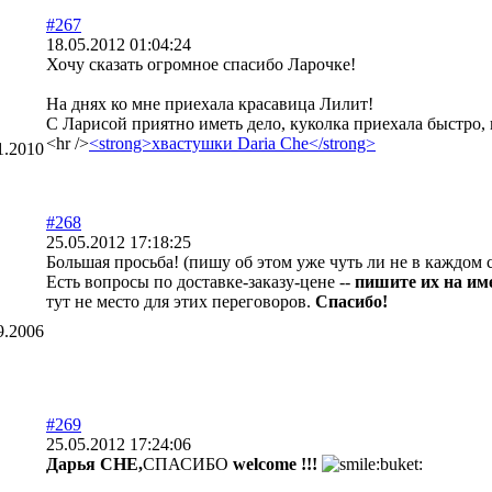
#267
18.05.2012 01:04:24
Хочу сказать огромное спасибо Ларочке!
На днях ко мне приехала красавица Лилит!
С Ларисой приятно иметь дело, куколка приехала быстро,
<hr />
<strong>хвастушки Daria Che</strong>
1.2010
#268
25.05.2012 17:18:25
Большая просьба! (пишу об этом уже чуть ли не в каждом
Есть вопросы по доставке-заказу-цене --
пишите их на и
тут не место для этих переговоров.
Спасибо!
9.2006
#269
25.05.2012 17:24:06
Дарья CHE,
СПАСИБО
welcome !!!