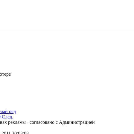
ютере
вый ряд
9
След.
равах рекламы - согласовано с Администрацией
.2011 20:03:08