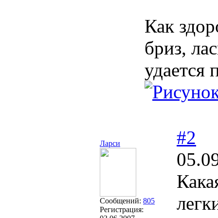
Как здор
бриз, ла
удается 
#2
Ларси
05.0
Кака
легк
Сообщений:
805
Регистрация: