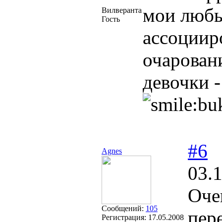
мои любы
Вилверанта
Гость
ассоциир
очарован
девочки 
#6
Agnes
03.
Оче
Сообщений:
105
пер
Регистрация:
17.05.2008