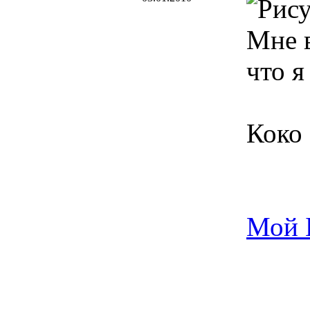
Мне в
что я
Коко
Мой 