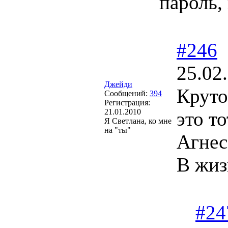
пароль,
#246
25.02
Джейди
Круто
Сообщений:
394
Регистрация:
21.01.2010
это т
Я Светлана, ко мне
на "ты"
Агнес
В жиз
#24