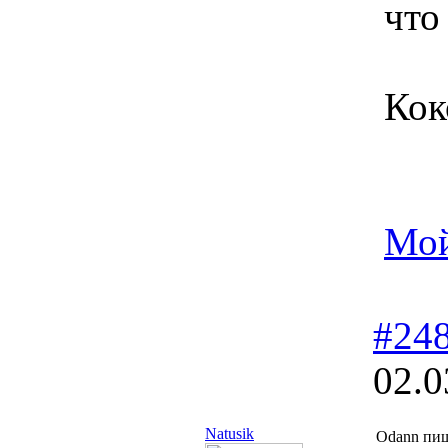
что
Кок
Мой
#24
02.0
Natusik
Odann пиш