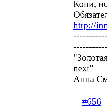
Копи, н
Обязате
http://in
----------
----------
"Золота
next"
Анна См
#656