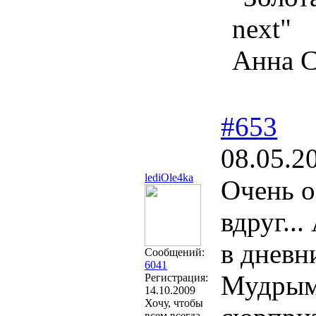
next"
Анна С
#653
08.05.2
lediOle4ka
Очень о
вдруг..
в дневн
Сообщений:
6041
Мудрым 
Регистрация:
14.10.2009
Хочу, чтобы
всем всегда