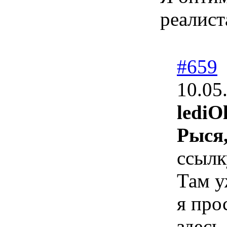
реалист
#659
10.05
lediO
Рыся
ссылк
Там у
я про
здесь.