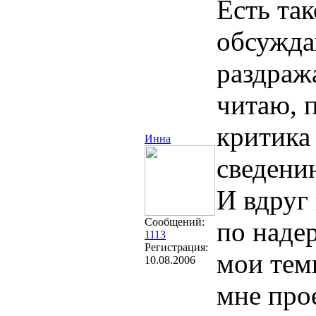
Есть та
обсужда
раздража
читаю, 
критика
Инна
сведени
И вдруг
Сообщений:
по наде
1113
Регистрация:
мои темы
10.08.2006
мне про