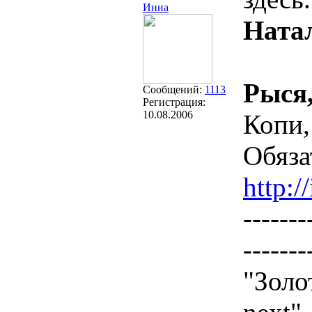
Инна
Ната
Рыся
Сообщений:
1113
Регистрация:
10.08.2006
Копи,
Обяза
http:/
-------
-------
"Золо