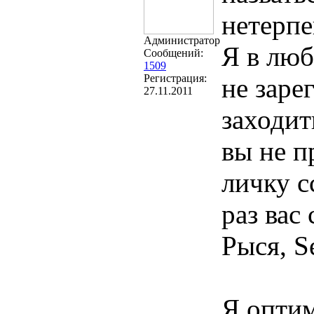
нетерпе
Администратор
Я в люб
Сообщений:
1509
Регистрация:
не заре
27.11.2011
заходит
вы не п
личку с
раз вас
Рыся, Se
Я оптим