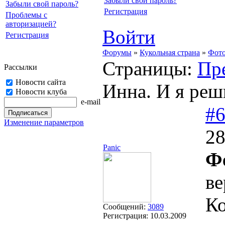
Забыли свой пароль?
Забыли свой пароль?
Регистрация
Проблемы с
авторизацией?
Войти
Регистрация
Форумы
»
Кукольная страна
»
Фото
Страницы:
Пр
Рассылки
Новости сайта
Инна. И я реш
Новости клуба
e-mail
#
Изменение параметров
28
Panic
Ф
ве
Ко
Сообщений:
3089
Регистрация:
10.03.2009