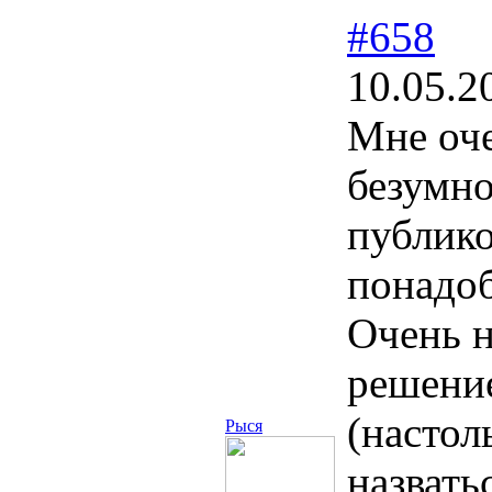
#658
10.05.2
Мне оче
безумно
публико
понадоб
Очень н
решение
(настол
Рыся
назвать