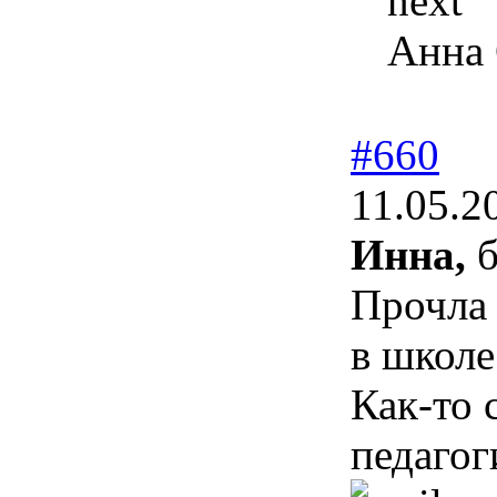
next"
Анна 
#660
11.05.2
Инна,
б
Прочла 
в школ
Как-то 
педагог