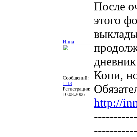
После о
этого ф
выклады
Инна
продолж
дневник
Копи, н
Сообщений:
1113
Обязате
Регистрация:
10.08.2006
http://in
----------
----------