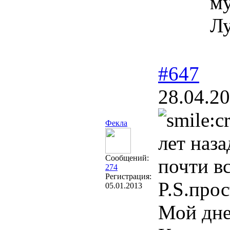
му
Лу
#647
28.04.20
Фекла
лет наза
Сообщений:
почти в
274
Регистрация:
P.S.про
05.01.2013
Мой дн