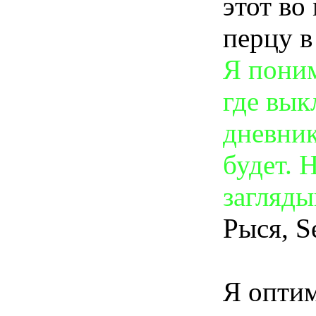
этот во
перцу в
Я поним
где вык
дневник
будет. 
загляды
Рыся, Se
Я оптим