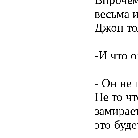
весьма 
Джон то
-И что о
- Он не 
Не то ч
замирает
это буде