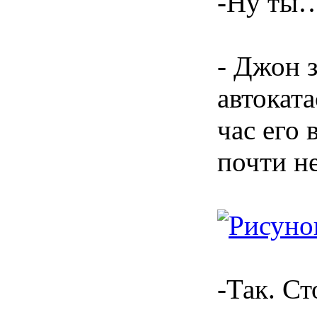
-Ну ты… 
- Джон з
автокат
час его
почти не
-Так. Ст