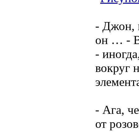
- Джон,
он … - В
- иногда
вокруг н
элемент
- Ага, ч
от розо