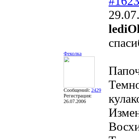
#162
29.07
lediO
спас
Феколка
Папоч
Темно
Сообщений:
2429
кулак
Регистрация:
26.07.2006
Изме
Восхи