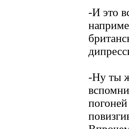
-И это в
наприме
британск
дипресс
-Ну ты 
вспомни
погоней
повизги
Впрочем