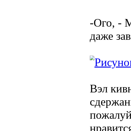
-Ого, - 
даже за
Вэл кив
сдержан
пожалуй,
нравитс