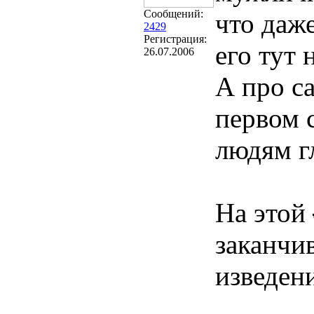
Сообщений:
что даже
2429
Регистрация:
его тут 
26.07.2006
А про с
первом 
людям г
На этой
заканчи
изведен