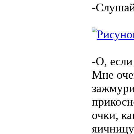
-Слушай,
-О, если
Мне оче
зажмури
прикосн
очки, к
яичницу