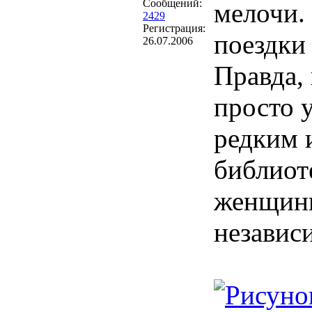
Сообщений:
мелочи.
2429
Регистрация:
поездки 
26.07.2006
Правда, 
просто 
редким 
библиот
женщины
независ