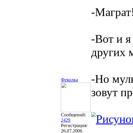
-Маграт!
-Вот и я
других м
-Но мул
Феколка
зовут п
Сообщений:
2429
Регистрация:
26.07.2006