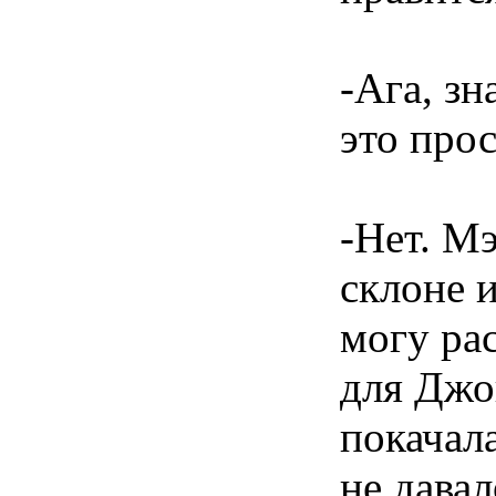
-Ага, зн
это про
-Нет. Мэ
склоне 
могу рас
для Джо
покачал
не давал