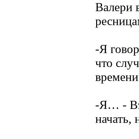
Валери 
ресница
-Я говор
что слу
времени 
-Я… - Вэ
начать, 