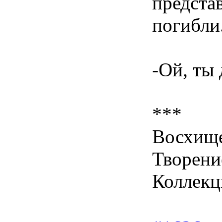
предста
погибли
-Ой, ты
***
Восхище
Творени
Коллекц