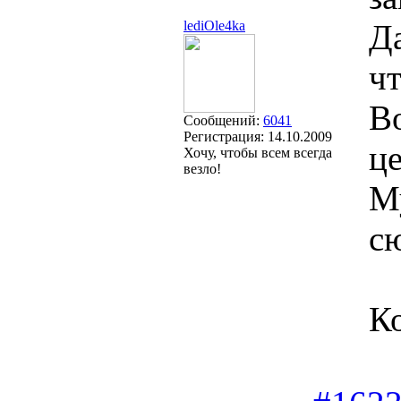
lediOle4ka
Да
чт
Во
Сообщений:
6041
Регистрация:
14.10.2009
ц
Хочу, чтобы всем всегда
везло!
М
с
Ко