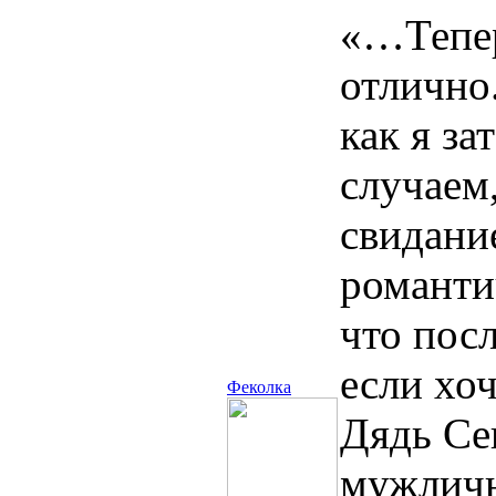
«…Тепер
отлично
как я за
случаем,
свидани
романти
что посл
если хоч
Феколка
Дядь Се
мужличн