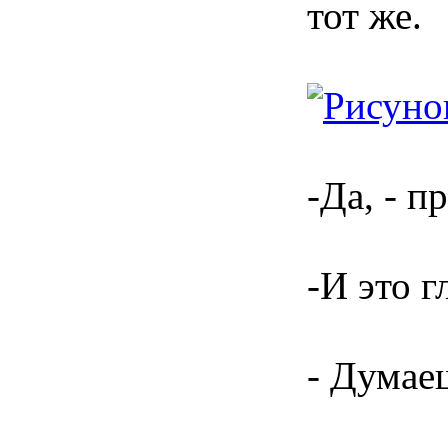
тот же.
-Да, - п
-И это г
- Думае