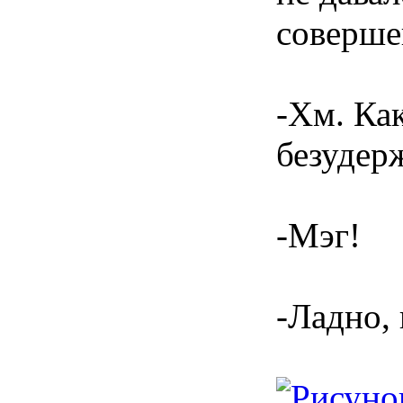
соверше
-Хм. Ка
безудер
-Мэг!
-Ладно, 