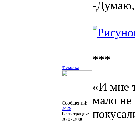
-Думаю,
***
Феколка
«И мне т
мало не
Сообщений:
2429
покусали
Регистрация:
26.07.2006