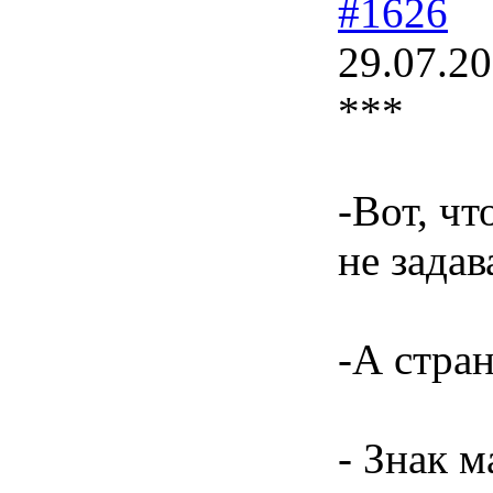
#1626
29.07.20
***
-Вот, ч
не задав
-А стра
- Знак м