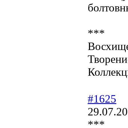
болтов
***
Восхище
Творени
Коллекц
#1625
29.07.20
***