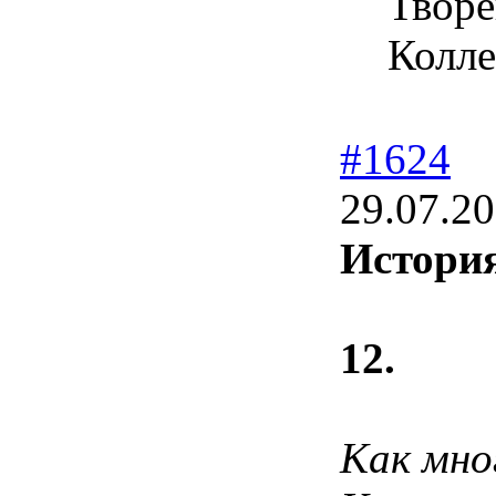
Творе
Колле
#1624
29.07.20
Истори
12.
Как мно