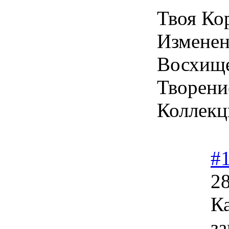
Твоя Ко
Измене
Восхище
Творени
Коллекц
#
28
Ка
з