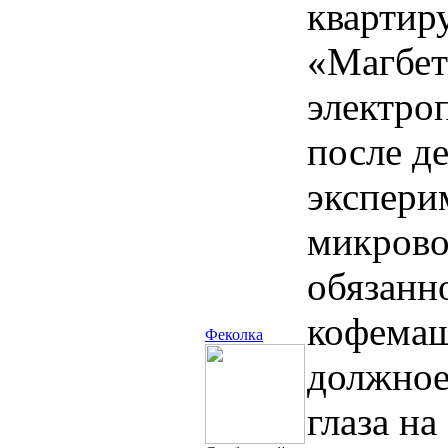
квартиру
«Магбет»
электро
после д
экспери
микрово
обязанно
кофемаш
Феколка
должное
глаза н