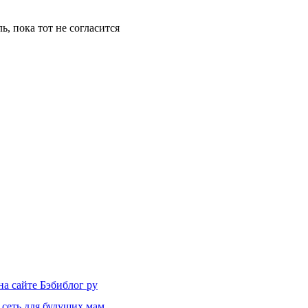
, пока тот не согласится
на сайте Бэбиблог ру
 сеть для будущих мам