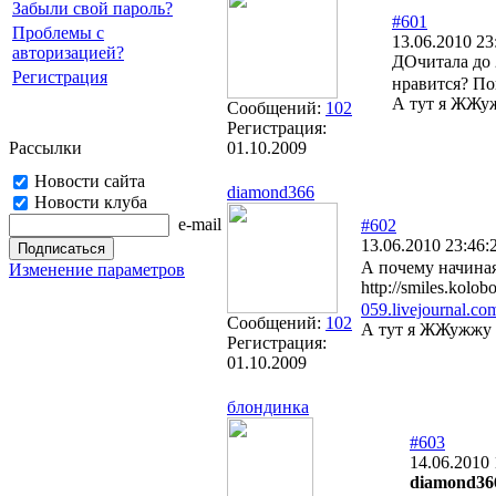
Забыли свой пароль?
#601
Проблемы с
13.06.2010 23
авторизацией?
ДОчитала до 
Регистрация
нравится? По
А тут я ЖЖу
Сообщений:
102
Регистрация:
Рассылки
01.10.2009
Новости сайта
diamond366
Новости клуба
e-mail
#602
13.06.2010 23:46:
А почему начиная
Изменение параметров
http://smiles.kolo
059.livejournal.com
Сообщений:
102
А тут я ЖЖужжу 
Регистрация:
01.10.2009
блондинка
#603
14.06.2010 
diamond36