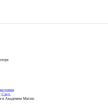
ютере
истории
2
След.
я в Академии Магии.