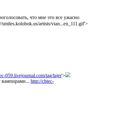
оголосовать, что мне это все ужасно
://smiles.kolobok.us/artists/vian...en_111.gif'>
tec-059.livejournal.com/tag/lajer
'>
 с вампирами...
http://chtec-