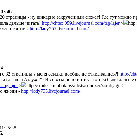
:03:46
20 страницы - ну шикарно закрученный сюжет! Где тут можно пр
шла дальше читать!
http://chtec-059.livejournal.com/tag/lajer
'>
http
жжу о жизни -
http://lady755.livejournal.com/
24
 с 32 страницы у меня ссылки вообще не открывались?!
http://ch
bok.us/standart/cray.gif'> И совсем непонятно, что там было дальше
/tag/lajer
'>
http://smiles.kolobok.us/artists/snoozer/zomby.gif'>
о жизни -
http://lady755.livejournal.com/
11:25:38
6,