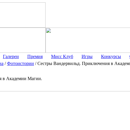
Галереи
Премия
Мисс Клуб
Игры
Конкурсы
на
/
Фотоистории
/
Сестры Вандервильд. Приключения в Академ
я в Академии Магии.