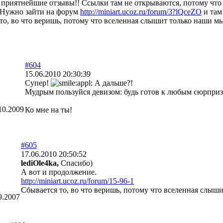
 приятнейшие отзывы!! Ссылки там не открываются, потому что 
 Нужно зайти на форум
http://miniart.ucoz.ru/forum/3?lQceZO
и там
то, во что веришь, потому что вселенная слышит только наши м
#604
15.06.2010 20:30:39
Супер!
А дальше?!
Мудрым пользуйся девизом: будь готов к любым сюрприз
10.2009
Ко мне на ты!
#605
17.06.2010 20:50:52
lediOle4ka,
Спасибо)
А вот и продолжение.
http://miniart.ucoz.ru/forum/15-96-1
Сбывается то, во что веришь, потому что вселенная слыш
9.2007