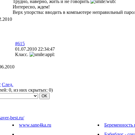
Трудно, наверно, жить и не говорить
Интересно, ждем!
Верх упорства: вводить в компьютере неправильный пароль
2.2010
#615
01.07.2010 22:34:47
Класс.
06.2010
2
След.
елей:
0
, из них скрытых:
0
)
saver-best.ru/
www.sane4ka.ru
Беременность 
Бэбиблог - соц