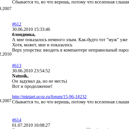
Сбывается то, во что веришь, потому что вселенная слыш
9.2007
#612
30.06.2010 15:33:46
блондинка,
А мне показалось немного злым. Как-будто тот "муж" уже
Хотя, может, мне и показалось
Верх упорства: вводить в компьютере неправильный пароль
2.2010
#613
30.06.2010 23:54:52
Natusik,
Он задумал да, но не месть)
Вот и продолжение!
http://miniart.ucoz.ru/forum/15-96-1#232
9.2007
Сбывается то, во что веришь, потому что вселенная слыш
#614
01.07.2010 16:08:27