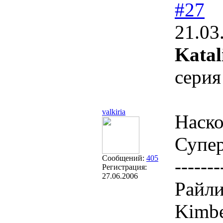
#27
21.03
Katal
серия
valkiria
Наско
Супе
Сообщений:
405
-------
Регистрация:
27.06.2006
Райли
Kimbe