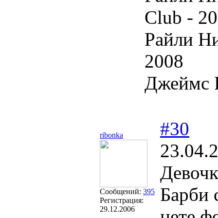
Club - 2
Райли Ни
2008
Джеймс Р
#30
ribonka
23.04.
Девочк
Барби 
Сообщений:
395
Регистрация:
29.12.2006
нете ф