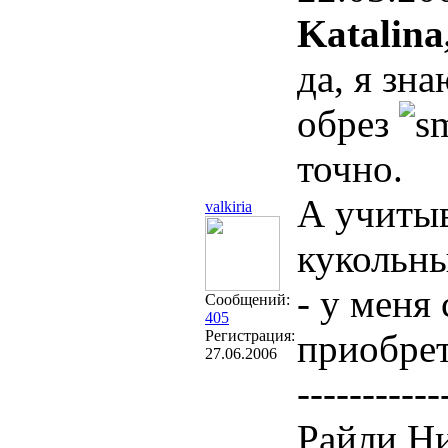
Katalina
да, я зн
обрез
точно.
А учитыв
valkiria
кукольны
- у меня
Сообщений:
405
Регистрация:
приобрет
27.06.2006
-----------
Райли Ни