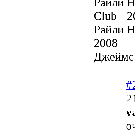
Райли Н
Club - 
Райли Н
2008
Джеймс 
#
2
v
о