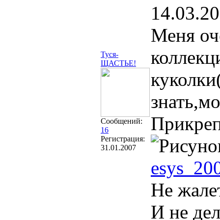
14.03.20
Меня оч
коллекц
Туся-
ЩАСТЬЕ!
куколки
знать,м
Прикре
Сообщений:
16
Регистрация:
31.01.2007
esys_20
Не жале
И не дел