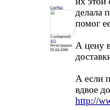
их этой 
СвеЧка
делала п
помог е
Сообщений:
411
А цену в
Регистрация:
05.04.2006
доставк
А если 
вдвое д
http://w