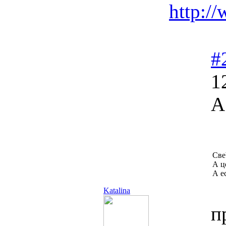
http:/
#
1
А
Све
А це
А е
Katalina
п