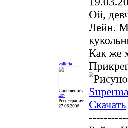
19.03.2
Ой, дев
Лейн. М
кукольн
Как же 
Прикре
valkiria
Superman
Сообщений:
405
Регистрация:
Скачать
27.06.2006
----------