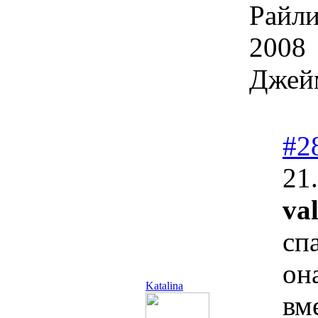
Райли
2008
Джейм
#2
21
val
сп
он
Katalina
вм