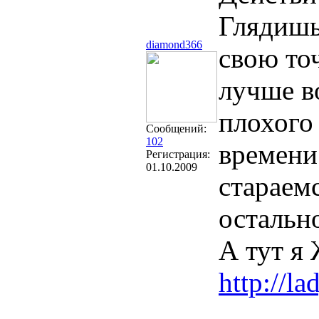
Глядишь,
diamond366
свою то
лучше в
плохого
Сообщений:
102
времени
Регистрация:
01.10.2009
стараем
остальн
А тут я
http://l