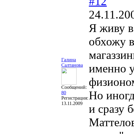
#12
24.11.20
Я живу в
обхожу в
магаззин
Галина
именно 
Салтанова
физионом
Сообщений:
Но иногд
80
Регистрация:
13.11.2009
и сразу 
Маттелов