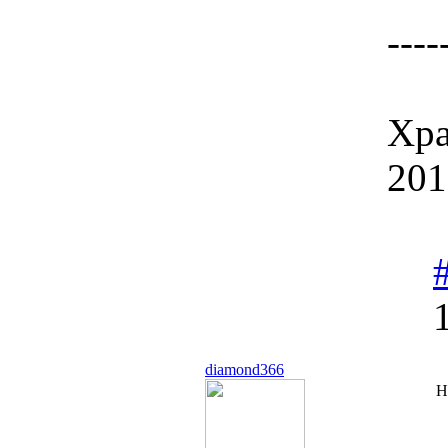
----
Хра
201
diamond366
Н