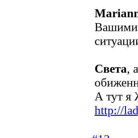
Marian
Вашими 
ситуаци
Света
, 
обижен
А тут я
http://l