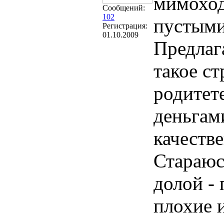
мимоходо
Сообщений:
102
пустыми
Регистрация:
01.10.2009
Предлаг
такое ст
родитет
деньгам
качестве
Стараюс
долой - 
плохие 