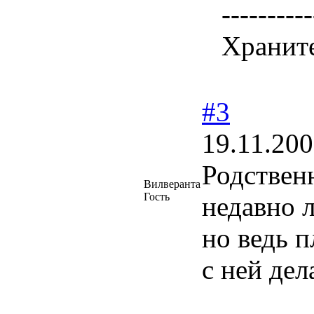
----------
Храните
#3
19.11.200
Родственн
Вилверанта
Гость
недавно 
но ведь п
с ней дел