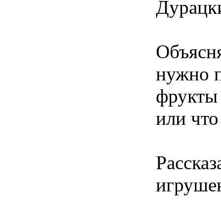
Дурацки
Объясня
нужно п
фрукты
или что
Рассказ
игрушек