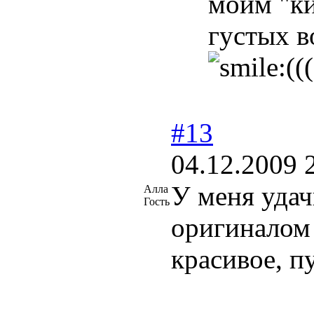
моим "ки
густых в
((
#13
04.12.2009 
У меня удач
Алла
Гость
оригиналом 
красивое, п