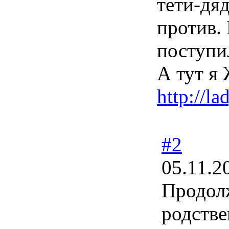
тети-дя
против. 
поступ
А тут я
http://l
#2
05.11.2
Продолж
родстве