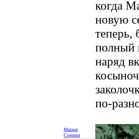
когда М
новую с
теперь,
полный 
наряд вк
косыноч
заколоч
по-разн
Мария
Сонина