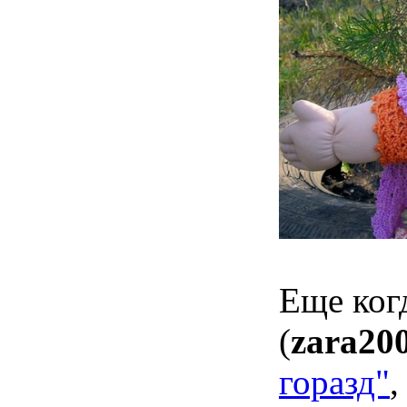
Еще ког
(
zara20
горазд"
,