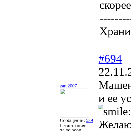
скорее.
--------
Хранит
#694
22.11.
Машен
zara2007
и ее у
Сообщений:
589
Желаю
Регистрация:
28.09.2006