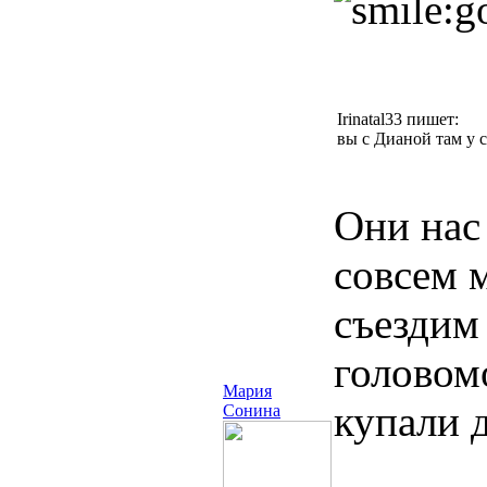
Irinatal33 пишет:
вы с Дианой там у 
Они нас 
совсем 
съездим
голово
Мария
купали 
Сонина