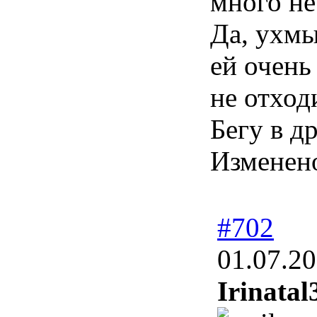
много не
Да, ухмы
ей очень
не отхо
Бегу в др
Изменен
#702
01.07.20
Irinatal