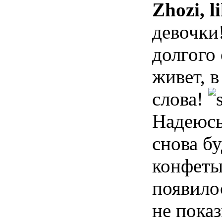
Zhozi, l
девочки!
долгого 
живет, в
слова!
Надеюсь,
снова б
конфет
появило
не показ