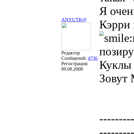
Я очен
ANYUTK@
Кэрри 
позиру
Редактор
Сообщений:
4736
Куклы 
Регистрация:
09.08.2008
Зовут 
--------
--------