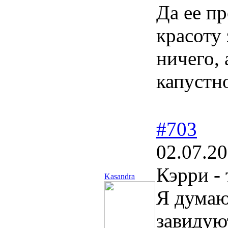
Да ее пр
красоту 
ничего, 
капустн
#703
02.07.20
Кэрри -
Kasandra
Я думаю
завидую