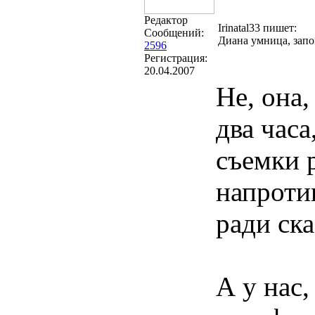
Редактор
Irinatal33 пишет:
Сообщений:
Диана умница, запо
2596
Регистрация:
20.04.2007
Не, она,
два часа
съемки 
напротив
ради ска
А у нас