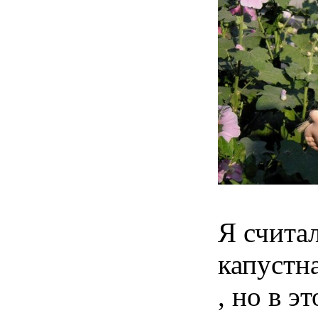
Я считал
капустн
, но в 