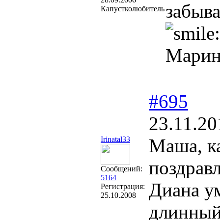
забыва
Капустколюбитель
Марина
#695
23.11.20
Irinatal33
Маша, к
поздрав
Сообщений:
5164
Диана ум
Регистрация:
25.10.2008
длинный 