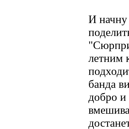
И начну
поделит
"Сюрпри
летним 
подходит
банда ви
добро и
вмешива
достане