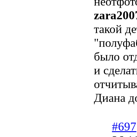
неотфот
zara200
такой д
"полуфаб
было от
и сделат
отчитыв
Диана д
#697