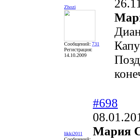
26.1
Zhozi
Мар
Диан
Капу
Сообщений:
731
Регистрация:
14.10.2009
Позд
коне
#698
08.01.20
Мария 
likki2011
Сообщений: