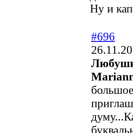
Ну и ка
#696
26.11.20
Любушка
Mariann
большое
приглаш
думу...К
буквальн