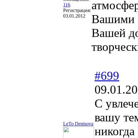
атмосфер
116
Регистрация:
Вашими 
03.01.2012
Вашей до
творческ
#699
09.01.20
С увлеч
вашу те
LeTo Denisova
никогда 