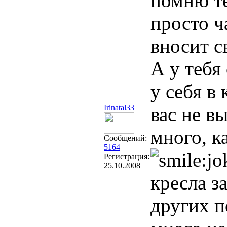
помню те
просто ч
вносит с
А у тебя
у себя в
Irinatal33
вас не в
много, к
Сообщений:
5164
Регистрация:
25.10.2008
кресла з
других п