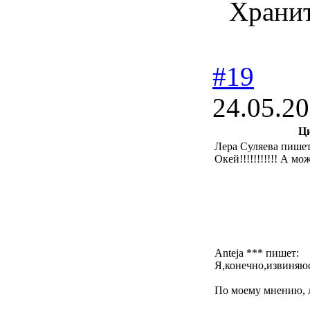
Хранит
#19
24.05.20
Ц
Лера Суляева пишет
Окей!!!!!!!!!!! А мо
Anteja *** пишет:
Я,конечно,извиняюсь
По моему мнению, л