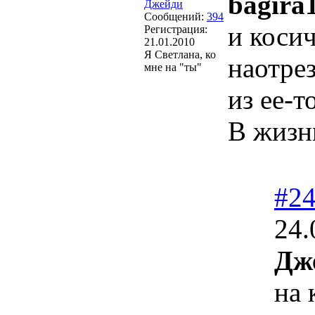
bagira
Джейди
Сообщений:
394
и коси
Регистрация:
21.01.2010
Я Светлана, ко
наотрез
мне на "ты"
из ее-т
В жизни
#2
24.
Дж
на 