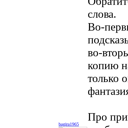
Обратит
слова.
Во-первы
подсказ
во-вторы
копию н
только о
фантазия
Про при
bagira1965