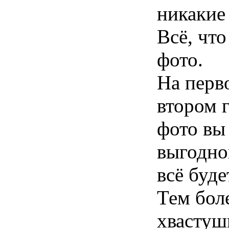
никакие
Всё, что
фото.
На перв
втором 
фото вы
выгодной
всё буде
Тем боле
хвастуш