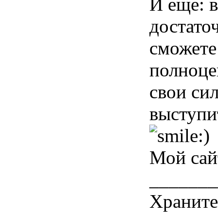
И еще: в
достато
сможете 
полноце
свои си
выступи
Мой са
_______
Храните