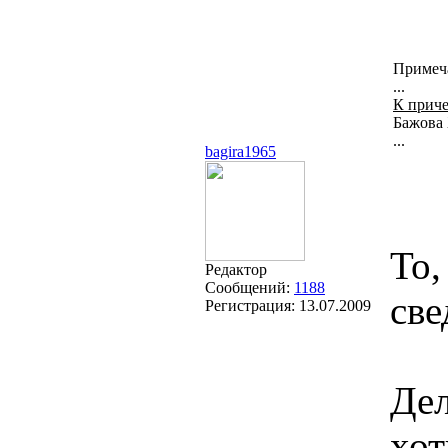
Примеч
...
К приче
Бажова 
...
bagira1965
То,
Редактор
Сообщений:
1188
све
Регистрация:
13.07.2009
Дел
хот