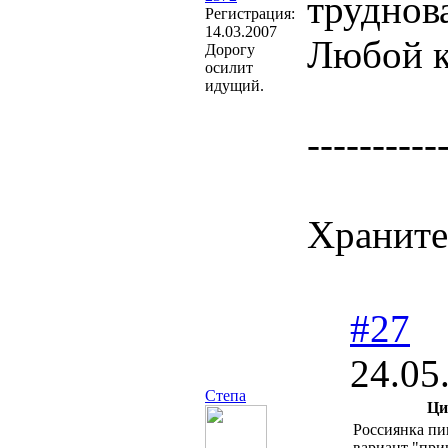
труднов
Регистрация:
14.03.2007
Любой к
Дорогу
осилит
идущий.
----------
Храните
#27
24.05
Степа
Ци
Россиянка пи
вариант "при