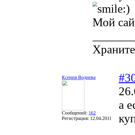
Мой са
_______
Храните
#3
Ксения Воднева
26.
а е
Сообщений:
162
ку
Регистрация:
12.04.2011