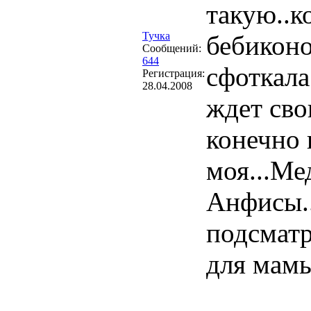
такую..к
Тучка
бебиконо
Сообщений:
644
сфоткала
Регистрация:
28.04.2008
ждет сво
конечно 
моя...Ме
Анфисы...
подсмат
для мамы