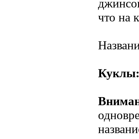
джинсов
что на 
Названи
Куклы
Внима
одновре
названи