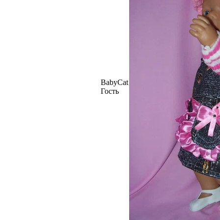
BabyCat
Гость