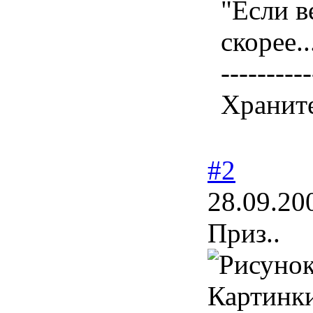
"Если в
скорее..
----------
Храните
#2
28.09.20
Приз..
Картинки