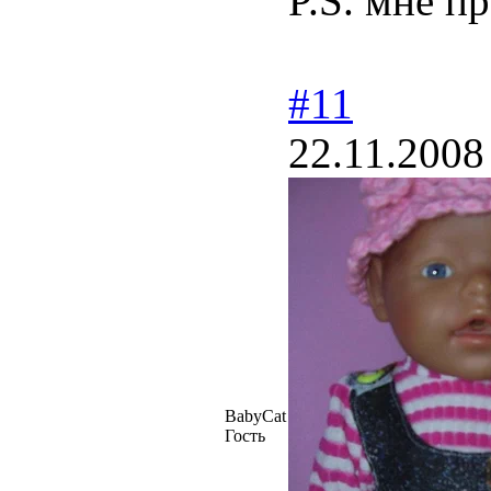
P.S. мне п
#11
22.11.2008
BabyCat
Гость