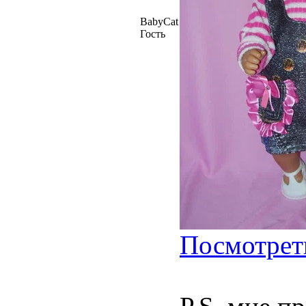
BabyCat
Гость
Посмотрет