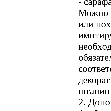
- сараф
Можно 
или пох
имитир
необход
обязате
соответ
декорат
штанины
2. Допо