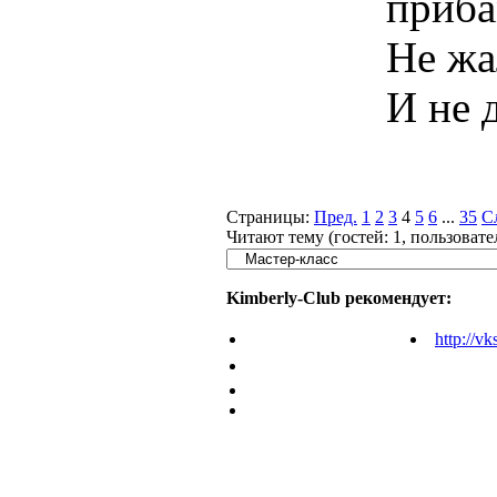
приба
Не жа
И не 
Страницы:
Пред.
1
2
3
4
5
6
...
35
С
Читают тему (гостей:
1
, пользоват
Kimberly-Club рекомендует:
http://vk