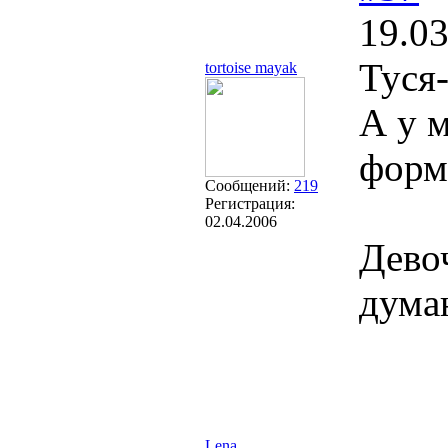
19.03
Туся
tortoise mayak
А у 
форм
Сообщений:
219
Регистрация:
02.04.2006
Девоч
дума
Lena