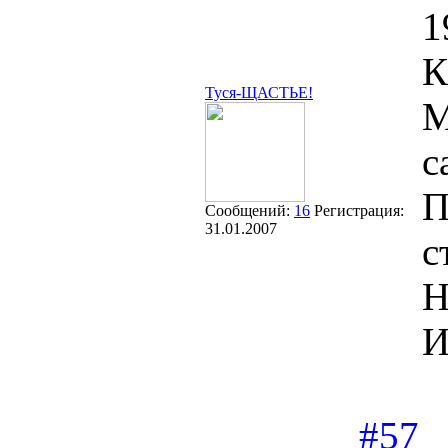
1
К
Туся-ЩАСТЬЕ!
М
с
П
Сообщений:
16
Регистрация:
31.01.2007
с
Н
И
#57