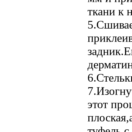
ткани к 
5.Сшивае
приклеив
задник.Е
дерматин
6.Стельк
7.Изогну
этот про
плоская,
туфель с