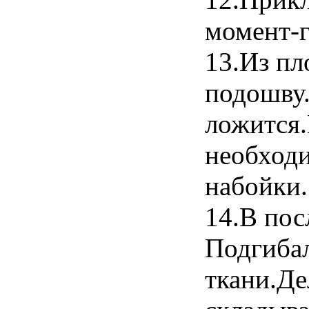
момент-г
13.Из пл
подошву.
ложится
необходи
набойки.
14.В пос
Подгибал
ткани.Де