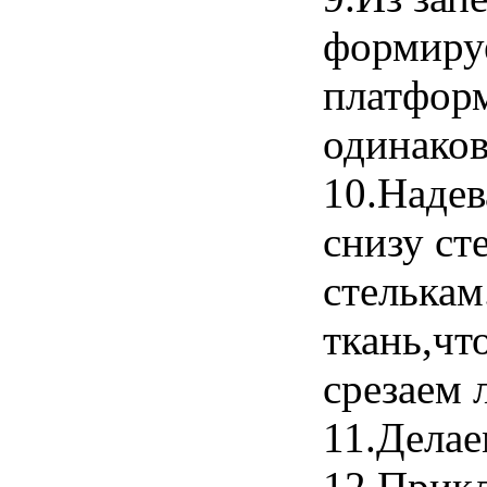
формиру
платфор
одинаков
10.Надев
снизу ст
стелькам
ткань,чт
срезаем 
11.Делае
12.Прикл