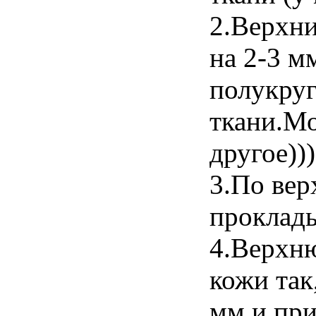
2.Верхни
на 2-3 м
полукруг
ткани.Мо
другое)))
3.По вер
проклады
4.Верхню
кожи так
мм и пр