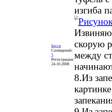
изгиба п
Извиняюс
скорую р
Бесси
Сообщений:
между ст
5
Регистрация:
начинают
24.10.2008
8.Из зап
картинке
запекани
9.Из зап