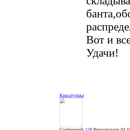
складыва
банта,об
распреде
Вот и вс
Удачи!
Красатулька
Сообщений:
138
Регистрация:
04.1