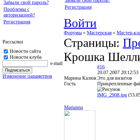
Забыли свой пароль?
Забыли свой пароль?
Регистрация
Проблемы с
авторизацией?
Войти
Регистрация
Форумы
»
Мастерская
»
Мастер-кл
Страницы:
Пр
Рассылки
Новости сайта
Крошка Шелли 
Новости клуба
e-mail
#16
20.07.2007 20:12:53
Изменение параметров
Марина Калюк
Это для визитов
Гость
Прикрепленные фа
IMG_2908.jpg
(53.0
Marianna