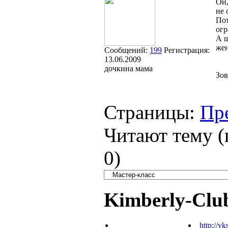
Ой,
не 
Пот
огр
А ш
жен
Сообщений:
199
Регистрация:
13.06.2009
дочкина мама
Зов
Страницы:
Пр
Читают тему (
0
)
Kimberly-Clu
http://vk