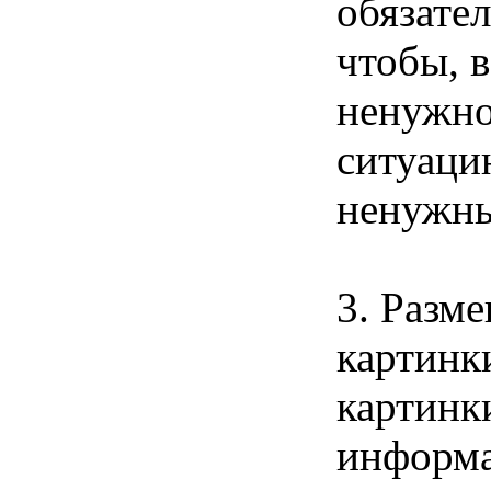
обязате
чтобы, 
ненужног
ситуаци
ненужны
3. Разм
картинки
картинк
информа