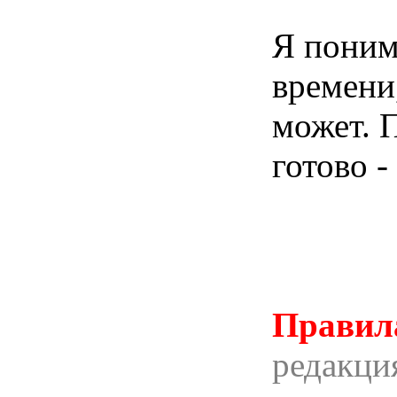
Я понима
времени
может. П
готово -
Правила
редакция