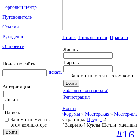
Торговый центр
Путеводитель
Ссылки
Рукоделие
Поиск
Пользователи
Правила
О проекте
Логин:
Пароль:
Поиск по сайту
искать
Запомнить меня на этом компь
Авторизация
Забыли свой пароль?
Регистрация
Логин
Войти
Пароль
Форумы
»
Мастерская
»
Мастер-кл
Запомнить меня на
Страницы:
Пред.
1
2
этом компьютере
[
Закрыто
]
Куклы Шелли, малышки
#16