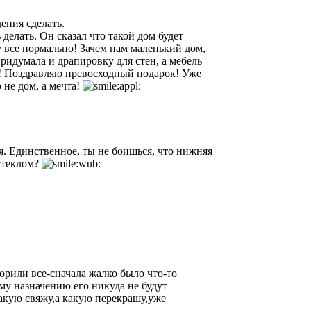
ения сделать.
делать. Он сказал что такой дом будет
жу все нормально! Зачем нам маленький дом,
ридумала и драпировку для стен, а мебель
т! Поздравляю превосходный подарок! Уже
 не дом, а мечта!
я. Единственное, ты не боишься, что нижняя
 стеклом?
орили все-сначала жалко было что-то
ому назначению его никуда не будут
какую свяжу,а какую перекрашу,уже