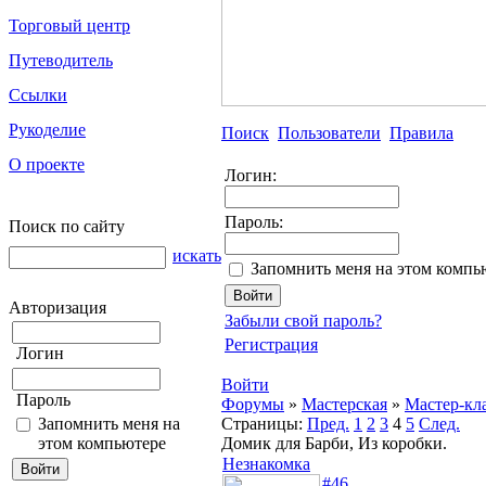
Торговый центр
Путеводитель
Ссылки
Рукоделие
Поиск
Пользователи
Правила
О проекте
Логин:
Пароль:
Поиск по сайту
искать
Запомнить меня на этом компь
Авторизация
Забыли свой пароль?
Регистрация
Логин
Войти
Пароль
Форумы
»
Мастерская
»
Мастер-кл
Запомнить меня на
Страницы:
Пред.
1
2
3
4
5
След.
этом компьютере
Домик для Барби, Из коробки.
Незнакомка
#46