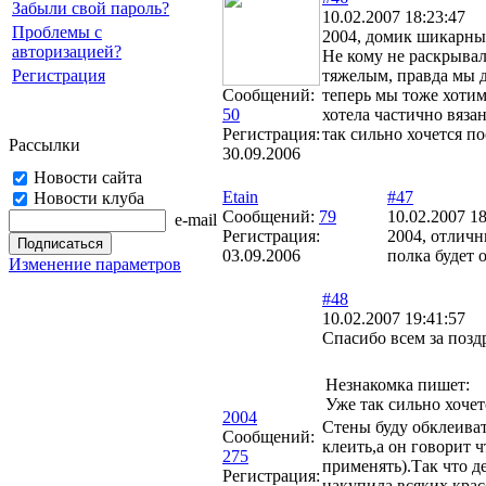
Забыли свой пароль?
10.02.2007 18:23:47
Проблемы с
2004, домик шикарный
авторизацией?
Не кому не раскрывал
Регистрация
тяжелым, правда мы д
Сообщений:
теперь мы тоже хотим
50
хотела частично вяза
Регистрация:
так сильно хочется п
Рассылки
30.09.2006
Новости сайта
Etain
#47
Новости клуба
Сообщений:
79
10.02.2007 18
e-mail
Регистрация:
2004, отличн
03.09.2006
полка будет 
Изменение параметров
#48
10.02.2007 19:41:57
Спасибо всем за поз
Незнакомка пишет:
Уже так сильно хоче
2004
Стены буду обклеиват
Сообщений:
клеить,а он говорит ч
275
применять).Так что д
Регистрация:
накупила всяких крас