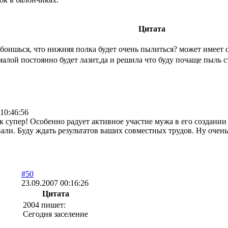
Цитата
боишься, что нижняя полка будет очень пылиться? может имеет 
,малой постоянно будет лазит,да и решила что буду почаще пыль 
 10:46:56
ик супер! Особенно радует активное участие мужа в его создани
али. Буду ждать результатов ваших совместных трудов. Ну очень
#50
23.09.2007 00:16:26
Цитата
2004 пишет:
Сегодня заселение