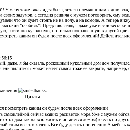
! У меня тоже такая идея была, хотела племянницам к дню рожд
а своих задумок, а сегодня решила с мужем поговорить, ему ведь 
умали что он будет стоять не на полу, а на комоде. А теперь ви
 высокий "особняк"! Представляешь, я даже уже и зановесочки п
ную, частично кукольную, но только покрашенную в другой цве
осмотреть каким он будем после всех оформлений! Действительно
:56:15
ый, даже, я бы сказала, роскошный кукольный дом дом получилс
очень пылиться? может имеет смысл тоже ее закрыть, например,
дравления
Цитата
тся посмотреть каким он будем после всех оформлений
ь самоклейкой,сейчас всяких расцветок море.Уже с мужем обгов
то этот дом так на всю жизнь и останется домом(то есть по друг
елай сним все что хочешь.Все буду делать постепенно.А мебель 
ок в балончиках.