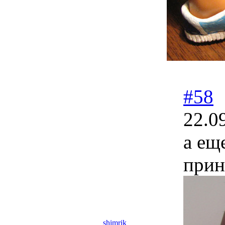
#58
22.0
а ещ
прин
shimrik