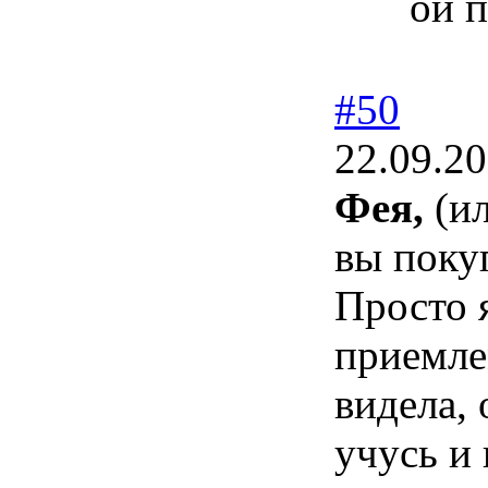
ой 
#50
22.09.20
Фея,
(ил
вы пок
Просто я
приемл
видела, 
учусь и 