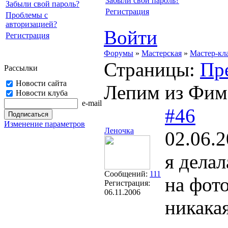
Забыли свой пароль?
Забыли свой пароль?
Регистрация
Проблемы с
авторизацией?
Войти
Регистрация
Форумы
»
Мастерская
»
Мастер-кл
Страницы:
Пр
Рассылки
Новости сайта
Лепим из Фимо
Новости клуба
e-mail
#46
Изменение параметров
Леночка
02.06.2
я делал
Сообщений:
111
на фото
Регистрация:
06.11.2006
никака