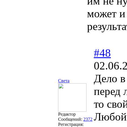
им не ну
может и
результ
#48
02.06.
Дело в
Света
перед 
то свой
Любой 
Редактор
Сообщений:
2372
Регистрация: