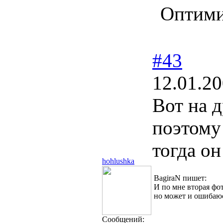
Оптими
#43
12.01.20
Вот на д
поэтому
тогда он
hohlushka
BagiraN пишет:
И по мне вторая фот
но может и ошибаю
Сообщений: