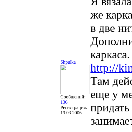
Я вязала
же карка
в две н
Дополни
каркаса.
Shpulka
http://k
Там дей
еще у м
Сообщений:
136
придать
Регистрация:
19.03.2006
занимае