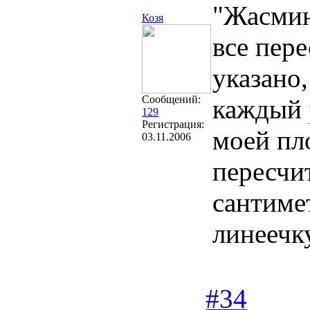
"Жасмин
Козя
все пере
указано,
Сообщений:
каждый р
129
Регистрация:
моей пл
03.11.2006
пересчи
сантиме
линеечк
#34