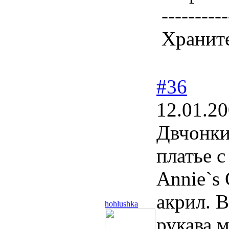
----------
Храните
#36
12.01.20
Двчонки
платье с
Annie`s 
акрил. В
hohlushka
рукава 