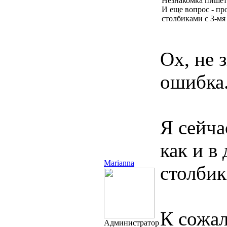
Незнакомка пишет
И еще вопрос - пр
столбиками с 3-мя
Ох, не 
ошибка
Я сейча
как и в
Marianna
столбик
К сожал
Администратор