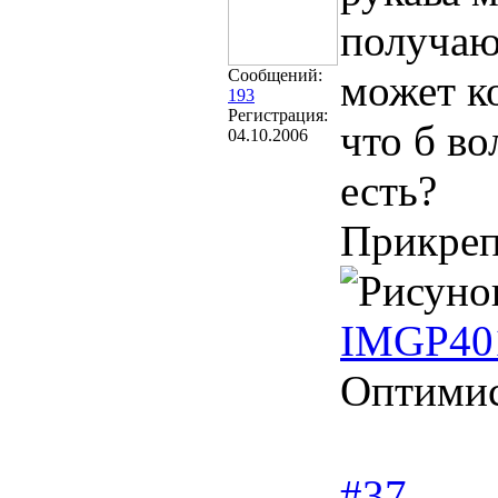
получают
Сообщений:
может к
193
Регистрация:
что б в
04.10.2006
есть?
Прикреп
IMGP40
Оптими
#37