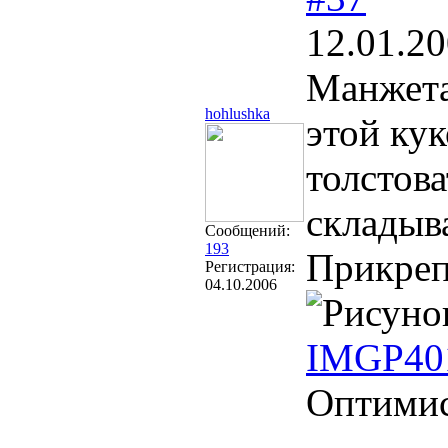
12.01.20
Манжета 
hohlushka
этой кук
толстова
складыва
Сообщений:
193
Прикреп
Регистрация:
04.10.2006
IMGP40
Оптими