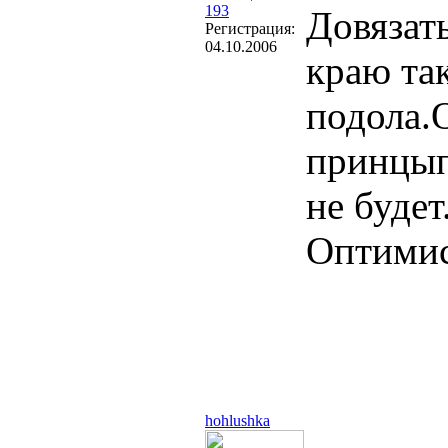
193
Довязат
Регистрация:
04.10.2006
краю так
подола.
принцып
не будет
Оптими
hohlushka