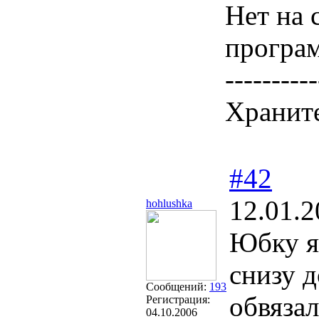
Нет на 
програм
----------
Храните
#42
12.01.2
hohlushka
Юбку я
снизу д
Сообщений:
193
обвяза
Регистрация:
04.10.2006