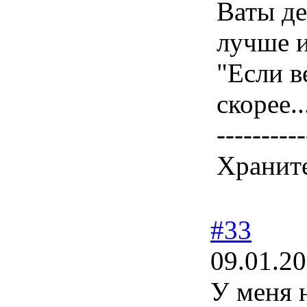
Ваты де
лучше и
"Если в
скорее..
----------
Храните
#33
09.01.20
У меня 