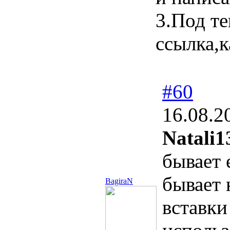
3.Под те
ссылка,к
#60
16.08.2
Natali1
бывает 
бывает 
BagiraN
вставки