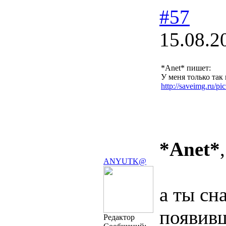
#57
15.08.2
*Anet* пишет:
У меня только так
http://saveimg.ru/pic
*Anet*
,
ANYUTK@
а ты сн
появивш
Редактор