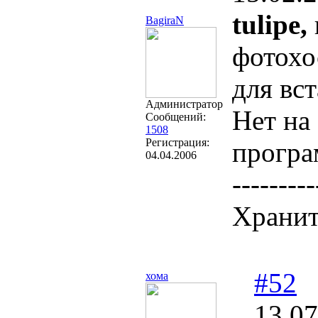
tulipe,
BagiraN
фотохо
для вс
Администратор
Нет на
Сообщений:
1508
Регистрация:
програ
04.04.2006
---------
Хранит
#52
хома
13.07