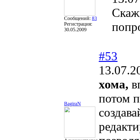
Скаж
Сообщений:
83
попро
Регистрация:
30.05.2009
#53
13.07.2
хома,
вп
потом п
BagiraN
создава
редакти