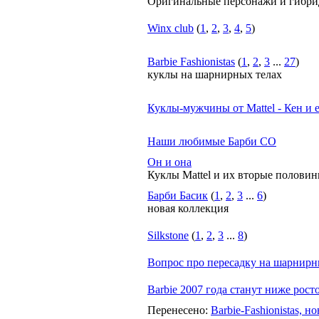
Оригинальные персонажи и гибр
Winx club
(
1
,
2
,
3
,
4
,
5
)
Barbie Fashionistas
(
1
,
2
,
3
...
27
)
куклы на шарнирных телах
Куклы-мужчины от Mattel - Кен и е
Наши любимые Барби СО
Он и она
Куклы Mattel и их вторые половин
Барби Басик
(
1
,
2
,
3
...
6
)
новая коллекция
Silkstone
(
1
,
2
,
3
...
8
)
Вопрос про пересадку на шарнирн
Barbie 2007 года станут ниже рост
Перенесено
:
Barbie-Fashionistas, н