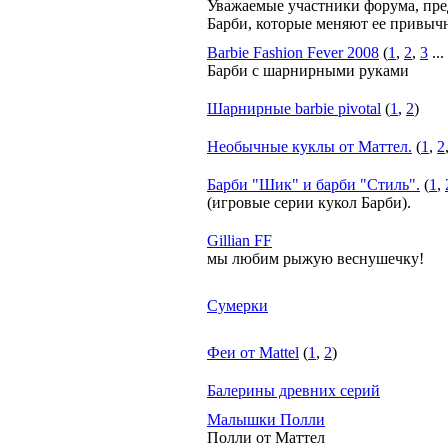
Уважаемые участники форума, пр
Барби, которые меняют ее привыч
Barbie Fashion Fever 2008
(
1
,
2
,
3
...
Барби с шарнирными руками
Шарнирные barbie pivotal
(
1
,
2
)
Необычные куклы от Маттел.
(
1
,
2
Барби "Шик" и барби "Стиль".
(
1
,
(игровые серии кукол Барби).
Gillian FF
мы любим рыжую веснушечку!
Сумерки
Феи от Mattel
(
1
,
2
)
Балерины древних серий
Малышки Полли
Полли от Маттел