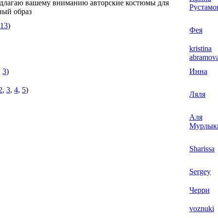
едлагаю вашему вниманию авторские костюмы для
Рустамо
ный образ
13
)
Фея
kristina
abramov
,
3
)
Инна
2
,
3
,
4
,
5
)
Ляля
Аля
Мурлык
Sharissa
Sergey
Черри
voznuki