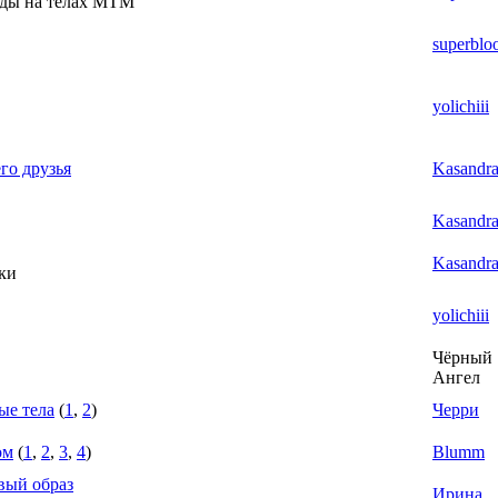
иды на телах МТМ
superbl
yolichiii
го друзья
Kasandr
Kasandr
Kasandr
ки
yolichiii
Чёрный
Ангел
ые тела
(
1
,
2
)
Черри
ом
(
1
,
2
,
3
,
4
)
Blumm
овый образ
Ирина