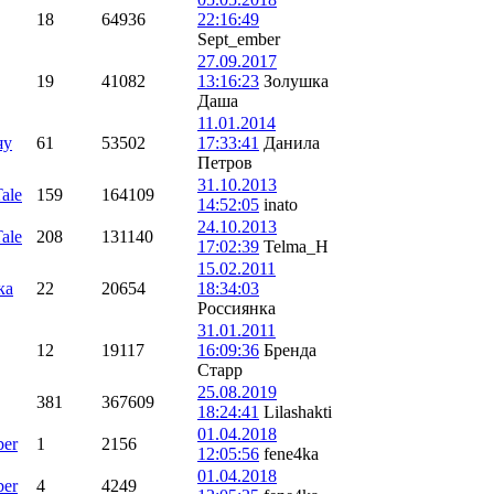
18
64936
22:16:49
Sept_ember
27.09.2017
19
41082
13:16:23
Золушка
Даша
11.01.2014
яу
61
53502
17:33:41
Данила
Петров
31.10.2013
Tale
159
164109
14:52:05
inato
24.10.2013
Tale
208
131140
17:02:39
Telma_H
15.02.2011
ка
22
20654
18:34:03
Россиянка
31.01.2011
12
19117
16:09:36
Бренда
Старр
25.08.2019
381
367609
18:24:41
Lilashakti
01.04.2018
ber
1
2156
12:05:56
fene4ka
01.04.2018
ber
4
4249