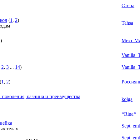
Степа
укол
(
1
,
2
)
Tahsa
годам
5
)
Мисс М
Vanilla_
,
2
,
3
...
14
)
Vanilla_
(
1
,
2
)
Россиян
и 2 поколения, разница и преимущества
kolga
*Rina*
инейка
Sept_em
ых телах
Sept_em