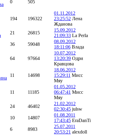
0
505
ва
01.11.2012
194
196322
23:25:52
Лена
Жданова
15.09.2012
21
26815
a
21:09:33
La Perla
08.09.2012
36
59048
18:11:06
Влада
10.07.2012
64
97664
13:20:39
Одри
Кравцова
18.06.2012
11
14698
15:29:11
Мисс
ина
Мяу
01.05.2012
11
11185
06:47:41
Мисс
Мяу
21.02.2012
24
46402
02:30:45
julsw
01.08.2011
10
14807
17:43:45
EraDanTi
25.07.2011
6
8983
20:53:21
alexdoll