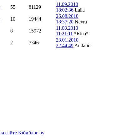
11.09.2010
y
55
81129
18:02:36
Laila
26.08.2010
y
10
19444
18:37:20
Nevra
11.08.2010
8
15972
11:21:11
*Rina*
23.01.2010
2
7346
22:44:49
Andariel
на сайте Бэбиблог ру