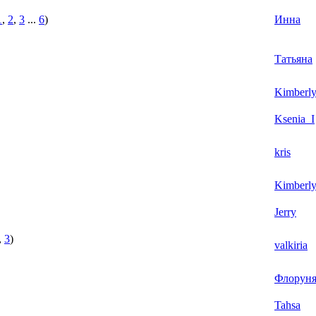
1
,
2
,
3
...
6
)
Инна
Tатьяна
Kimberl
Ksenia_I
kris
Kimberl
Jerry
,
3
)
valkiria
Флорун
Tahsa