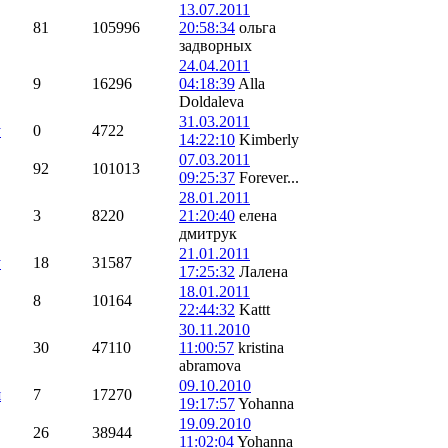
13.07.2011
81
105996
20:58:34
ольга
задворных
24.04.2011
9
16296
04:18:39
Alla
Doldaleva
31.03.2011
y
0
4722
14:22:10
Kimberly
07.03.2011
92
101013
09:25:37
Forever...
28.01.2011
3
8220
21:20:40
елена
дмитрук
21.01.2011
y
18
31587
17:25:32
Лалена
18.01.2011
8
10164
22:44:32
Kattt
30.11.2010
30
47110
11:00:57
kristina
abramova
09.10.2010
я
7
17270
19:17:57
Yohanna
19.09.2010
26
38944
11:02:04
Yohanna