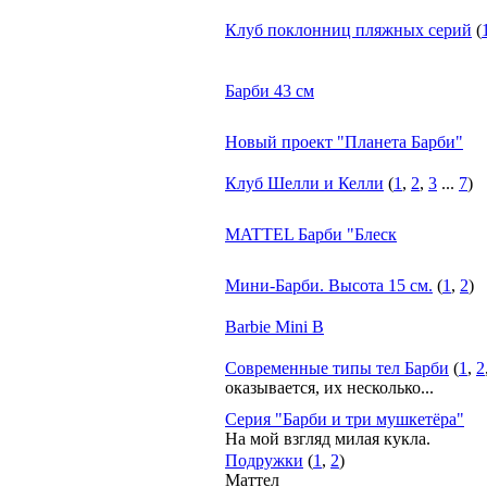
Клуб поклонниц пляжных серий
(
Барби 43 см
Новый проект "Планета Барби"
Клуб Шелли и Келли
(
1
,
2
,
3
...
7
)
MATTEL Барби "Блеск
Мини-Барби. Высота 15 см.
(
1
,
2
)
Barbie Mini B
Современные типы тел Барби
(
1
,
2
оказывается, их несколько...
Серия "Барби и три мушкетёра"
На мой взгляд милая кукла.
Подружки
(
1
,
2
)
Маттел