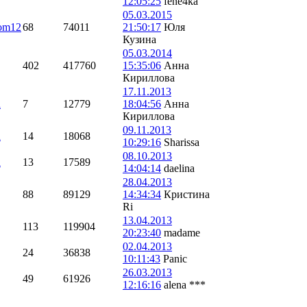
12:05:25
fene4ka
05.03.2015
oom12
68
74011
21:50:17
Юля
Кузина
05.03.2014
402
417760
15:35:06
Анна
Кириллова
17.11.2013
a
7
12779
18:04:56
Анна
Кириллова
09.11.2013
a
14
18068
10:29:16
Sharissa
08.10.2013
a
13
17589
14:04:14
daelina
28.04.2013
88
89129
14:34:34
Кристина
Ri
13.04.2013
113
119904
20:23:40
madame
02.04.2013
24
36838
10:11:43
Panic
26.03.2013
49
61926
12:16:16
alena ***