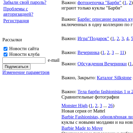
Забыли свой пароль?
Важно
:
фотоцепочка "Барби"
(
1
,
2
)
играют только куклы "Барби"
Проблемы с
авторизацией?
Важно
:
Барби: описание разных к
Регистрация
включенных в одну коллецию по 
Важно
:
Игра"Подарок"
(
1
,
2
,
3
,
4
,
Рассылки
Новости сайта
Важно
:
Вечеринка
(
1
,
2
,
3
...
11
)
Новости клуба
e-mail
Важно
:
Обсуждения Вечеринки
(
1
Изменение параметров
Важно
,
Закрыто
:
Каталог Silkstone
Важно
:
Тела барби fashionistas 1 
Сравнительные фотографии
Monster High
(
1
,
2
,
3
...
26
)
Новая серия от Mattel
Barbie Fashionistas, обновлённая л
куклы с новыми молдами и на нов
Barbie Made to Move