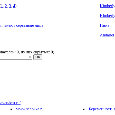
(
1
,
2
,
3
,
4
)
Kimberl
Kimberl
ел имеют серьезные лица
Инна
Andariel
зователей:
0
, из них скрытых:
0
)
saver-best.ru/
www.sane4ka.ru
Беременность 