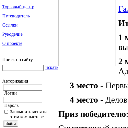
Га
Торговый центр
Путеводитель
Ит
Ссылки
Рукоделие
1 
О проекте
вы
2 
Поиск по сайту
искать
Ад
Авторизация
3 место
- Первы
Логин
4 место
- Делов
Пароль
Запомнить меня на
Приз победителю
этом компьютере